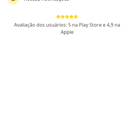
Dra. Mariana Andrade Fontenelle
Avaliação dos usuários: 5 na Play Store e 4,9 na
·
Mais
Oftalmologista
Apple
82 opiniões
CRM 46902 MG
- RQE 39825
Avenida do Contorno 9841, Belo Horizonte
•
Mapa
Oftalmologia - Hospital Felício Rocho
Aceita Allianz
Consulta Oftalmologia
Esse especialista não oferece agendamento online para esse endereço.
Solicite um atendimento