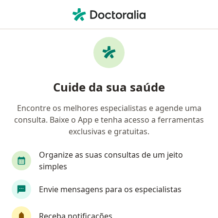
Men
Oftalmologista
Filtros
Convênio:
Allianz
Oftalmologistas que aceitam o plano de
Cuide da sua saúde
saúde Allianz
Encontre os melhores especialistas e agende uma
Escolha a cidade onde você está buscando por um
consulta. Baixe o App e tenha acesso a ferramentas
especialista
exclusivas e gratuitas.
Belo Horizonte
São Paulo
Rio de Janeiro
Organize as suas consultas de um jeito
simples
Envie mensagens para os especialistas
Receba notificações