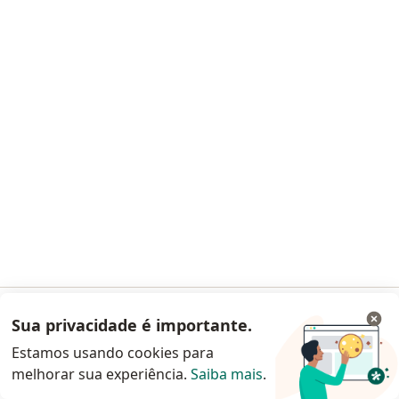
Solicite um atendimento
Oftalmocenter
Oftalmologista
2025 opiniões
VASCO TORRES FERNANDES BRAVO: 4238
Avenida Conselheiro Aguiar, 726, Recife
•
Mapa
Sua privacidade é importante.
Acessar App
Oftalmocenter
Estamos usando cookies para
Aceita Allianz
melhorar sua experiência.
Saiba mais
.
Continuar pelo site da Doctoralia
Primeira consulta Oftalmologia