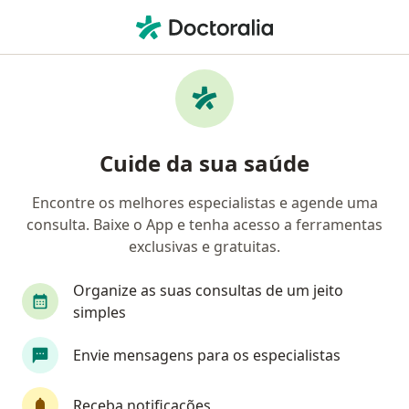
Men
Oftalmologista • Belém do Pará, Pará PA
Filtros
Convênio:
PASBC - Banco Cent
Oftalmologistas PASBC - Banco Central em
Cuide da sua saúde
Belém do Pará
Encontre os melhores especialistas e agende uma
consulta. Baixe o App e tenha acesso a ferramentas
exclusivas e gratuitas.
Organize as suas consultas de um jeito
simples
Dr. Fernando Lima
Envie mensagens para os especialistas
·
Mais
Oftalmologista
12 opiniões
Receba notificações