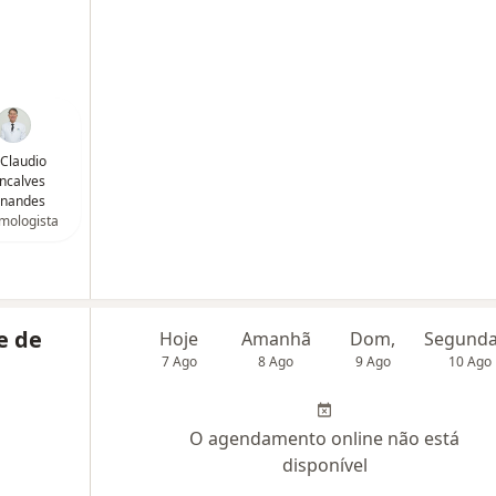
 Claudio
ncalves
rnandes
mologista
e de
Hoje
Amanhã
Dom,
7 Ago
8 Ago
9 Ago
10 Ago
O agendamento online não está
disponível