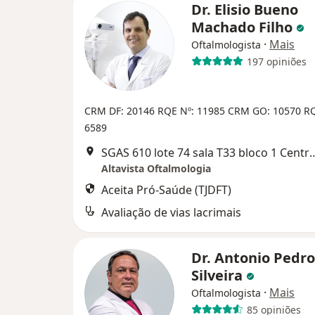
Dr. Elisio Bueno
Machado Filho
·
Mais
Oftalmologista
197 opiniões
CRM DF: 20146
RQE Nº: 11985
CRM GO: 10570
RQ
6589
SGAS 610 lote 74 sala T33 bloco 1 Centro M
Altavista Oftalmologia
Aceita Pró-Saúde (TJDFT)
Avaliação de vias lacrimais
Dr. Antonio Pedro
Silveira
·
Mais
Oftalmologista
85 opiniões