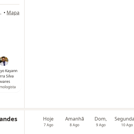
 Lindas de Goiás
•
Mapa
ayo Kayann
ra Silva
avares
mologista
nandes
Hoje
Amanhã
Dom,
7 Ago
8 Ago
9 Ago
10 Ago