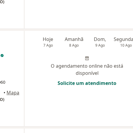
PO)
Hoje
Amanhã
Dom,
7 Ago
8 Ago
9 Ago
10 Ago
a
O agendamento online não está
disponível
060
Solicite um atendimento
•
Mapa
PO)