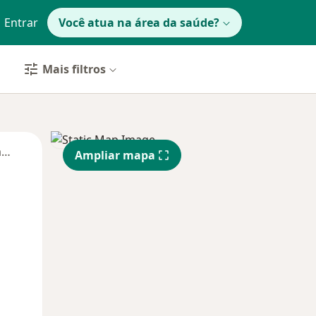
Entrar
Você atua na área da saúde?
Mais filtros
Segunda-feira
Ter,
Qua
Qui,
Ampliar mapa
11 Ago
12 Ago
13 Ago