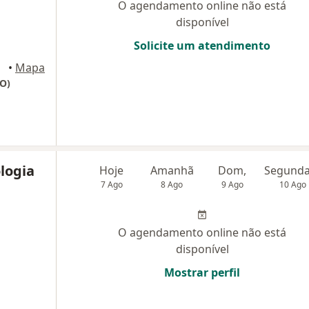
O agendamento online não está
disponível
Solicite um atendimento
•
Mapa
PO)
logia
Hoje
Amanhã
Dom,
7 Ago
8 Ago
9 Ago
10 Ago
O agendamento online não está
disponível
Mostrar perfil