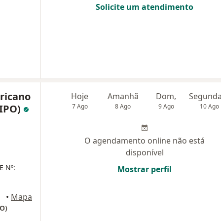
Solicite um atendimento
ricano
Hoje
Amanhã
Dom,
(IPO)
7 Ago
8 Ago
9 Ago
10 Ago
O agendamento online não está
disponível
E Nº:
Mostrar perfil
•
Mapa
PO)