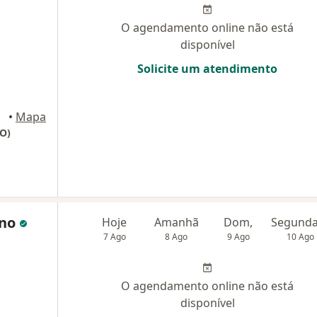
O agendamento online não está
disponível
Solicite um atendimento
•
Mapa
PO)
eno
Hoje
Amanhã
Dom,
7 Ago
8 Ago
9 Ago
10 Ago
O agendamento online não está
disponível