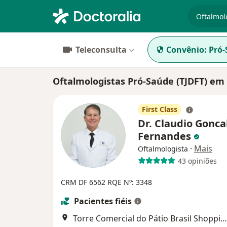
especiali
Teleconsulta
Convênio:
Pró-
Oftalmologistas Pró-Saúde (TJDFT) em 
First Class
Dr. Claudio Gonca
Fernandes
·
Mais
Oftalmologista
43 opiniões
CRM DF 6562
RQE Nº: 3348
Pacientes fiéis
Torre Comercial do Pátio Brasil Shopping (10° andar, Sala 1014), Brasília