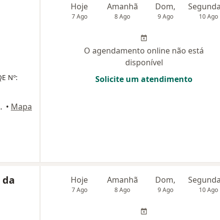
Hoje
Amanhã
Dom,
7 Ago
8 Ago
9 Ago
10 Ago
O agendamento online não está
disponível
E Nº:
Solicite um atendimento
édico Lucio Costa, Brasília
•
Mapa
 da
Hoje
Amanhã
Dom,
7 Ago
8 Ago
9 Ago
10 Ago