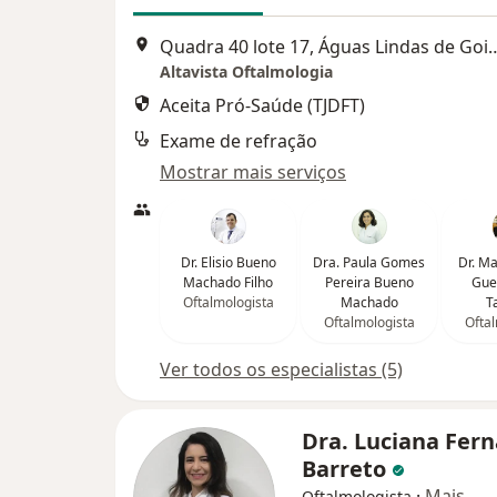
Quadra 40 lote 17, Águas
Altavista Oftalmologia
Aceita Pró-Saúde (TJDFT)
Exame de refração
Mostrar mais serviços
Dr. Elisio Bueno
Dra. Paula Gomes
Dr. M
Machado Filho
Pereira Bueno
Guer
Oftalmologista
Machado
T
Oftalmologista
Oftal
Ver todos os especialistas (5)
Dra. Luciana Fer
Barreto
·
Mais
Oftalmologista