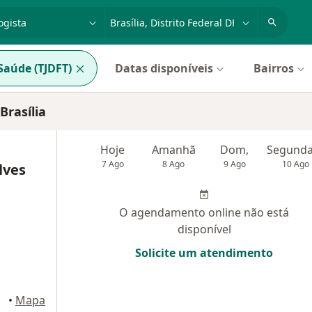
dade, doença ou nome
cidade ou região
Saúde (TJDFT)
Datas disponíveis
Bairros
Brasília
Hoje
Amanhã
Dom,
7 Ago
8 Ago
9 Ago
10 Ago
lves
O agendamento online não está
disponível
Solicite um atendimento
•
Mapa