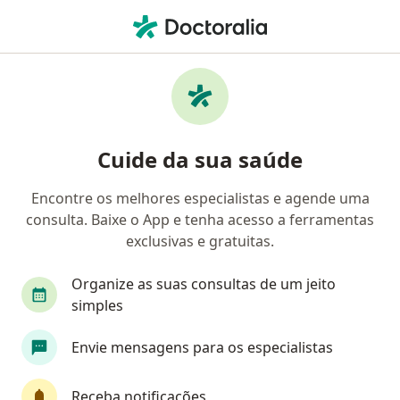
Men
Oftalmologista • Cachoeira Paulista, São Paulo SP
Filtros
Convênio
Mapa
Oftalmologistas em Cachoeira Paulista
Cuide da sua saúde
Encontre os melhores especialistas e agende uma
Qual é o seu convênio?
consulta. Baixe o App e tenha acesso a ferramentas
exclusivas e gratuitas.
Organize as suas consultas de um jeito
simples
Envie mensagens para os especialistas
Dra. Daniella Conti Rodrigues Geronimi
Receba notificações