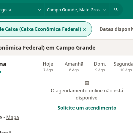
dade, doença ou nome
cidade ou região
e Caixa (Caixa Econômica Federal)
Datas disponí
Econômica Federal) em Campo Grande
ina
Hoje
Amanhã
Dom,
7 Ago
8 Ago
9 Ago
10 Ago
O agendamento online não está
disponível
Solicite um atendimento
e
•
Mapa