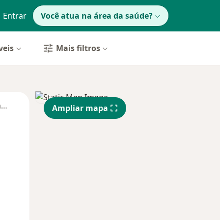
Entrar
Você atua na área da saúde?
veis
Mais filtros
Segunda-feira
Ter,
Qua
Qui,
Ampliar mapa
11 Ago
12 Ago
13 Ago