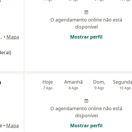
O agendamento online não está
disponível
a, 4254, Campo Grande
•
Mapa
Mostrar perfil
eral)
a
Hoje
Amanhã
Dom,
7 Ago
8 Ago
9 Ago
10 Ago
O agendamento online não está
disponível
e
•
Mapa
Mostrar perfil