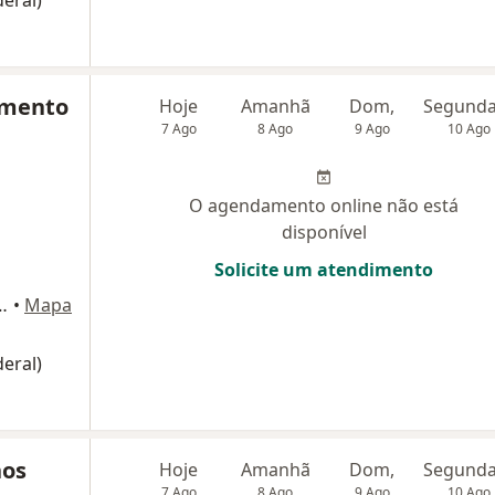
eral)
imento
Hoje
Amanhã
Dom,
7 Ago
8 Ago
9 Ago
10 Ago
O agendamento online não está
disponível
Solicite um atendimento
a, 4254, Campo Grande
•
Mapa
eral)
hos
Hoje
Amanhã
Dom,
7 Ago
8 Ago
9 Ago
10 Ago