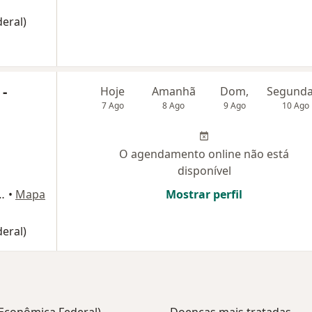
eral)
 -
Hoje
Amanhã
Dom,
7 Ago
8 Ago
9 Ago
10 Ago
O agendamento online não está
disponível
a, 3968, Campo Grande
•
Mapa
Mostrar perfil
eral)