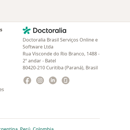
Contato
Doctoralia - Homepage
as
Doctoralia Brasil Serviços Online e
Software Ltda
Rua Visconde do Rio Branco, 1488 -
2º andar - Batel
80420-210 Curitiba (Paraná), Brasil
Facebook
abre num novo separador
Instagram
abre num novo separador
Linkedin
abre num novo separador
Glassdoor
abre num novo separador
es
dor
 separador
 novo separador
re num novo separador
abre num novo separador
abre num novo separador
abre num novo separador
rgentina
,
Perú
,
Colombia