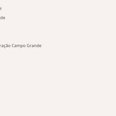
e
nde
efração Campo Grande
oenças mais tratadas