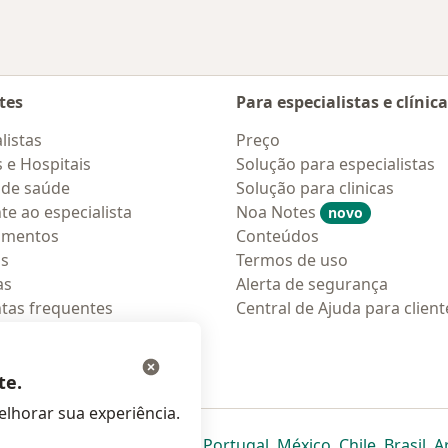
tes
Para especialistas e clínic
listas
Preço
s e Hospitais
Solução para especialistas
 de saúde
Solução para clinicas
te ao especialista
Noa Notes
novo
amentos
Conteúdos
os
Termos de uso
as
Alerta de segurança
tas frequentes
Central de Ajuda para client
ções móveis
ara pacientes
te.
lhorar sua experiência.
eparador
 novo separador
bre num novo separador
abre num novo separador
abre num novo separador
abre num novo separador
abre num novo separa
abre num novo
abre num
ab
Italia
,
Deutschland
,
Česko
,
Portugal
,
México
,
Chile
,
Brasil
,
A