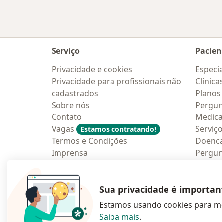
Serviço
Pacien
Privacidade e cookies
Especia
Privacidade para profissionais não
Clínica
cadastrados
Planos
Sobre nós
Pergun
Contato
Medic
Vagas
Serviç
Estamos contratando!
Termos e Condições
Doenc
Imprensa
Pergun
Lei da Igualdade Salarial
Aplica
Blog p
Sua privacidade é importan
Estamos usando cookies para me
Saiba mais
.
abre num novo s
abre num
a
Polska
,
Türkiye
,
España
,