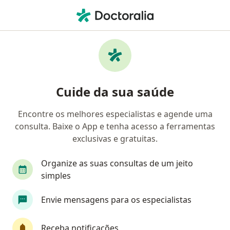
Men
Oftalmologista • Caraguatatuba, São Paulo SP
Filtros
Convênio:
Petrobras Petroleo
Oftalmologistas Petrobras Petroleo em
Cuide da sua saúde
Caraguatatuba
Encontre os melhores especialistas e agende uma
consulta. Baixe o App e tenha acesso a ferramentas
exclusivas e gratuitas.
Organize as suas consultas de um jeito
simples
Envie mensagens para os especialistas
First Class
Dr. Jose Ernesto Ghedin Servidei
·
Mais
Oftalmologista
Receba notificações