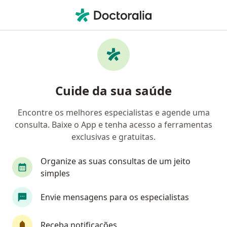
Men
Oftalmologista • Cerquilho, São Paulo SP
Filtros
Convênio
Mapa
Oftalmologistas em Cerquilho
Cuide da sua saúde
Encontre os melhores especialistas e agende uma
Qual é o seu convênio?
consulta. Baixe o App e tenha acesso a ferramentas
exclusivas e gratuitas.
Organize as suas consultas de um jeito
simples
Envie mensagens para os especialistas
Dr. Leandro Mechi dos Santos
Receba notificações