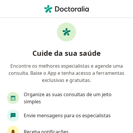
Men
Oftalmologista • Conselheiro Lafaiete, Minas Gerais MG
Filtros
Convênio:
Unimed
Oftalmologistas Unimed em Conselheiro
Cuide da sua saúde
Lafaiete
Encontre os melhores especialistas e agende uma
consulta. Baixe o App e tenha acesso a ferramentas
exclusivas e gratuitas.
Organize as suas consultas de um jeito
simples
Dra. Camila Araújo de Souza
Envie mensagens para os especialistas
·
Mais
Oftalmologista
767 opiniões
Receba notificações