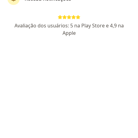
CRM MG 36637
RQE Nº: 17608
Pacientes fiéis
Avaliação dos usuários: 5 na Play Store e 4,9 na
Endereço 1
Endereço 2
Apple
Endereço 3
Rua Feliciano José da Costa 15, Conselheiro Lafaiete
•
Mapa
Fundação Ouro Branco - FOB CONSELHEIRO LAFAIETE
Aceita Unimed
Primeira consulta Oftalmologia
Esse especialista não oferece agendamento online para esse endereço.
Solicite um atendimento
Pesquisas relacionadas
Outros especialistas da Unimed