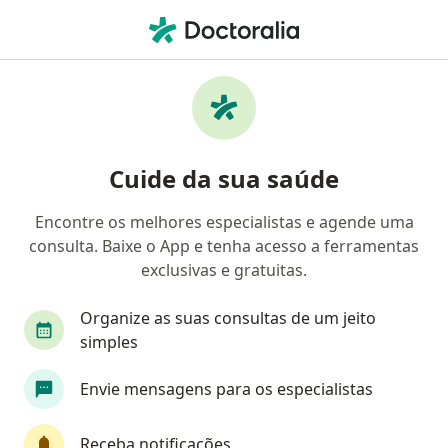
Men
Oftalmologista • Alto Da Xv, Curitiba, Paraná PR
Filtros
• 1
Convênio
Mapa
Oftalmologistas em Alto Da Xv, Curitiba
Cuide da sua saúde
Encontre os melhores especialistas e agende uma
Qual é o seu convênio?
consulta. Baixe o App e tenha acesso a ferramentas
Unimed
Bradesco Saúde
Sul América Saú
exclusivas e gratuitas.
Organize as suas consultas de um jeito
simples
Envie mensagens para os especialistas
Receba notificações