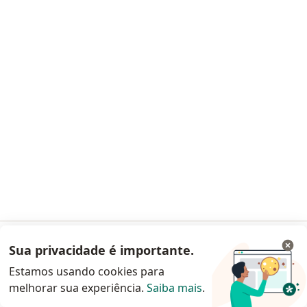
Dra. Cinthia Pires
·
Mais
Oftalmologista
CRM BA 28651
RQE Nº: 21166
João Chagas Ortins de Freitas, 577, Portão do Sol - Edf Mais empresarial - salas 206/207,
•
Mapa
INOVE oftalmologia
Esse especialista não oferece agendamento online para esse endereço.
Solicite um atendimento
Sua privacidade é importante.
Acessar App
Estamos usando cookies para
melhorar sua experiência.
Saiba mais
.
Continuar pelo site da Doctoralia