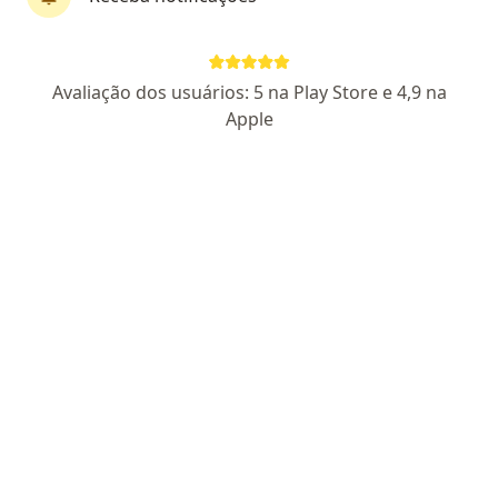
Dra. Carine Honda
·
Mais
Oftalmologista
Avaliação dos usuários: 5 na Play Store e 4,9 na
147 opiniões
Apple
CRM/BA 20613
RQE Nº: 13080
Rua Francisco das Mercês 1025, Lauro de Freitas
•
Mapa
Clínica Piccolo | Espaço Pediátrico Integrativo
Consulta Oftalmologia
R$ 400
Esse especialista não oferece agendamento online para esse endereço.
Solicite um atendimento