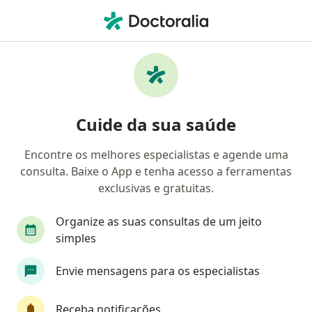
Men
Oftalmologista • Lauro de Freitas, Bahia BA
Filtros
Convênio
Mapa
Oftalmologistas em Lauro de Freitas
Cuide da sua saúde
Encontre os melhores especialistas e agende uma
Qual é o seu convênio?
consulta. Baixe o App e tenha acesso a ferramentas
Unimed
Bradesco Saúde
Sul América Saú
exclusivas e gratuitas.
Organize as suas consultas de um jeito
simples
Envie mensagens para os especialistas
Receba notificações