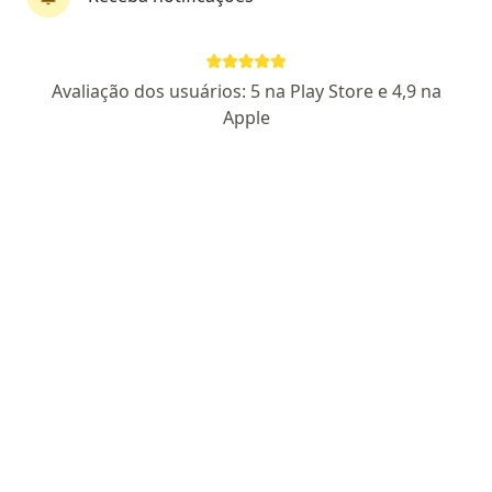
Dra. Luciana Dantas Brito
·
Mais
Oftalmologista
Avaliação dos usuários: 5 na Play Store e 4,9 na
152 opiniões
Apple
CRM RN 4348
RQE Nº: 527
Pacientes fiéis
Avenida Afonso Pena 754, Natal
•
Mapa
Consulta Presencial - Oftalmocenter
Consulta Oftalmologia
R$ 340
Esse especialista não oferece agendamento online para esse endereço.
Solicite um atendimento