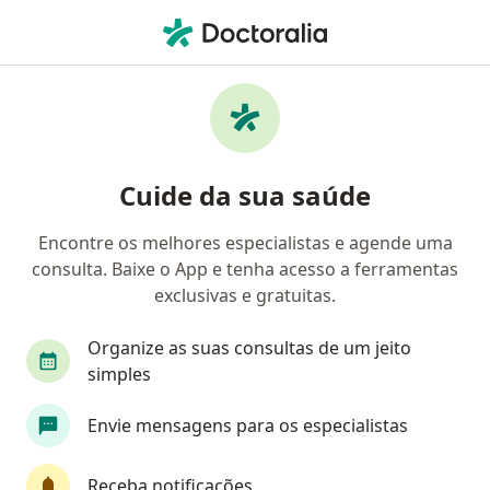
Men
Oftalmologista • Natal, Rio Grande do Norte RN
Filtros
Convênio
Mapa
Oftalmologistas em Natal
Cuide da sua saúde
Encontre os melhores especialistas e agende uma
Qual é o seu convênio?
consulta. Baixe o App e tenha acesso a ferramentas
Unimed
Bradesco Saúde
Sul América Saú
exclusivas e gratuitas.
Organize as suas consultas de um jeito
simples
Envie mensagens para os especialistas
Receba notificações