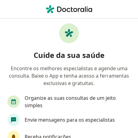
Men
Oftalmologista • Passo Fundo, Rio Grande do Sul RS
Filtros
Convênio:
Geap Saúde
Oftalmologistas Geap Saúde em Passo
Cuide da sua saúde
Fundo
Encontre os melhores especialistas e agende uma
consulta. Baixe o App e tenha acesso a ferramentas
exclusivas e gratuitas.
Organize as suas consultas de um jeito
simples
Dr. Sergio Schneider
Envie mensagens para os especialistas
Oftalmologista
9 opiniões
Receba notificações