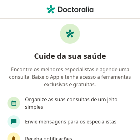
Men
Oftalmologista • Recife, Pernambuco PE
Filtros
Convênio
Mapa
Encontre um Oftalmologista em Recife
Cuide da sua saúde
Encontre os melhores especialistas e agende uma
Qual é o seu convênio?
consulta. Baixe o App e tenha acesso a ferramentas
Unimed
Bradesco Saúde
Sul América Saú
exclusivas e gratuitas.
Organize as suas consultas de um jeito
simples
Envie mensagens para os especialistas
Receba notificações