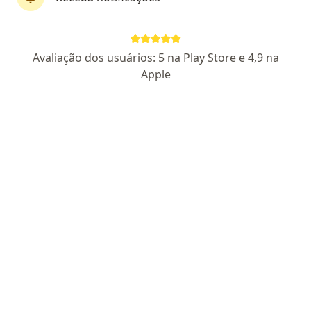
First Class
Dr. Durval Valença Filho
Avaliação dos usuários: 5 na Play Store e 4,9 na
·
Mais
Oftalmologista
Apple
188 opiniões
CRM 10522 PE
RQE 9401
Pacientes fiéis
Rua Vigário Barreto, 50, Recife
•
Mapa
IOR - Instituto de Olhos Do Recife (Espinheiro)
Primeira consulta Oftalmologia
a partir de r$ 390
Esse especialista não oferece agendamento online para esse endereço.
Solicite um atendimento