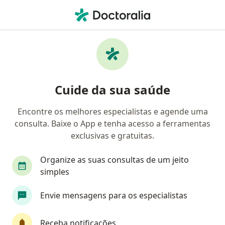
Men
Oftalmologista • São Paulo, Brasil
Filtros
Convênio:
Amil
Ma
Oftalmologistas Amil em São Paulo
Cuide da sua saúde
Encontre os melhores especialistas e agende uma
consulta. Baixe o App e tenha acesso a ferramentas
exclusivas e gratuitas.
Organize as suas consultas de um jeito
simples
First Class
Envie mensagens para os especialistas
Dr. Hallim Feres Neto
·
Mais
Oftalmologista
Receba notificações
728 opiniões