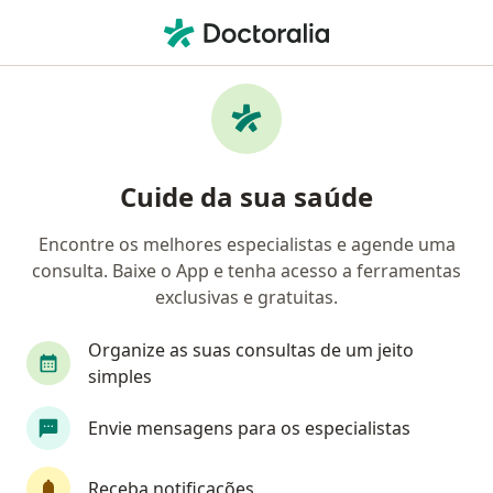
Men
Oftalmologista • São Paulo, Brasil
Filtros
Convênio:
Bradesco Saúde
Oftalmologistas Bradesco Saúde em São
Cuide da sua saúde
Paulo
Encontre os melhores especialistas e agende uma
consulta. Baixe o App e tenha acesso a ferramentas
exclusivas e gratuitas.
Organize as suas consultas de um jeito
simples
Envie mensagens para os especialistas
First Class
Dr. Caio Vinícius Manchini
·
Mais
Oftalmologista
Receba notificações