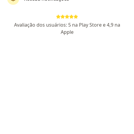
182 opiniões
CRM MG 53862
| CRM GO 22233
| RQE GO Oftalmologista Nº:
11464
Avaliação dos usuários: 5 na Play Store e 4,9 na
Apple
Pacientes fiéis
AVENIDA VASCONCELOS COSTA, 962 1º PISO. B.MARTINS, Uberlândia
•
Mapa
Iosg - Instituto de Olhos Santa Genoveva
Aceita ASSEFAZ (Ministério da Fazenda)
Primeira consulta Oftalmologia
Esse especialista não oferece agendamento online para esse endereço.
Solicite um atendimento