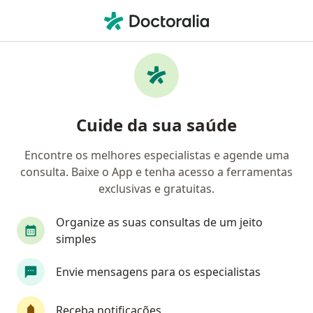
Men
Oftalmologista • Uberlândia, Minas Gerais MG
Filtros
Convênio:
ASSEFAZ (Ministéri
Oftalmologistas ASSEFAZ (Ministério da
Cuide da sua saúde
Fazenda) em Uberlândia
Encontre os melhores especialistas e agende uma
consulta. Baixe o App e tenha acesso a ferramentas
exclusivas e gratuitas.
Organize as suas consultas de um jeito
simples
Envie mensagens para os especialistas
First Class
Dr. Guilherme César Naves Borges
·
Mais
Oftalmologista
Receba notificações