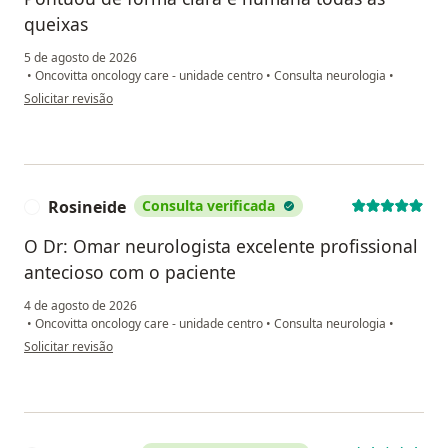
queixas
5 de agosto de 2026
•
Oncovitta oncology care - unidade centro
•
Consulta neurologia
•
na opinião do utilizador E.V
Solicitar revisão
Rosineide
Consulta verificada
R
O Dr: Omar neurologista excelente profissional
antecioso com o paciente
4 de agosto de 2026
•
Oncovitta oncology care - unidade centro
•
Consulta neurologia
•
na opinião do utilizador Rosineide
Solicitar revisão