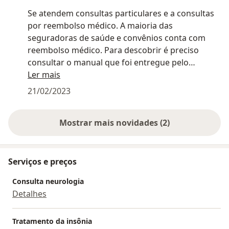
Se atendem consultas particulares e a consultas
por reembolso médico. A maioria das
seguradoras de saúde e convênios conta com
reembolso médico. Para descobrir é preciso
consultar o manual que foi entregue pelo
convênio ou mesmo o contrato assinado com a
Ler mais
operadora. Você ligar para o seu convênio e
21/02/2023
perguntar.
Mostrar mais novidades (2)
Serviços e preços
Consulta neurologia
Detalhes
Tratamento da insônia