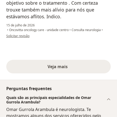
objetivo sobre o tratamento . Com certeza
trouxe também mais alívio para nós que
estávamos aflitos. Indico.
15 de julho de 2026
•
Oncovitta oncology care - unidade centro
•
Consulta neurologia
•
na opinião do utilizador Rebeca Dionizio
Solicitar revisão
Veja mais
opiniões acima
Perguntas frequentes
Quais são as principais especialidades de Omar
Gurrola Arambula?
Omar Gurrola Arambula é neurologista. Te
mostramos alguns dos serviços oferecidos pelo