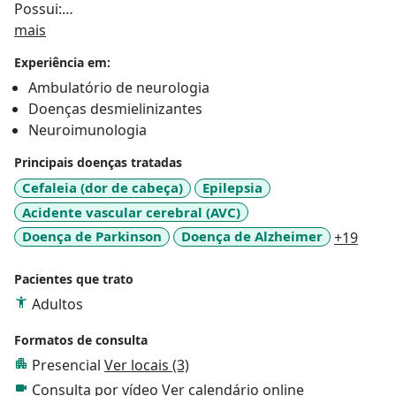
Possui:
Sobre mim
Graduação em MEDICINA pela Escola Latinoamericana
mais
de Medicina (2012)
Experiência em:
Clinica médica pela UFMS
Ambulatório de neurologia
Neurologista pela UNESP
Doenças desmielinizantes
Título de Especialista em Neurologia pela Academia
Neuroimunologia
Brasileira de Neurologia
Especialização (Fellowship) de neuroloimunologia,
Principais doenças tratadas
UNESP 2020-2021
Cefaleia (dor de cabeça)
Epilepsia
Treinamento em bloqueios miofaciais e bloqueio
Acidente vascular cerebral (AVC)
neuromusculares com Toxina botulínica A para
a11y_
Doença de Parkinson
Doença de Alzheimer
+19
distonias,
espasticidade e cefaleia;
Pacientes que trato
Mestre em medicina na área de neurologia.
Adultos
Professor de medicina da Universidade Estadual de
Mato Grosso do Sul
Formatos de consulta
Neurologista Campo Grande MS
Presencial
Ver locais (3)
Consulta por vídeo
Ver calendário online