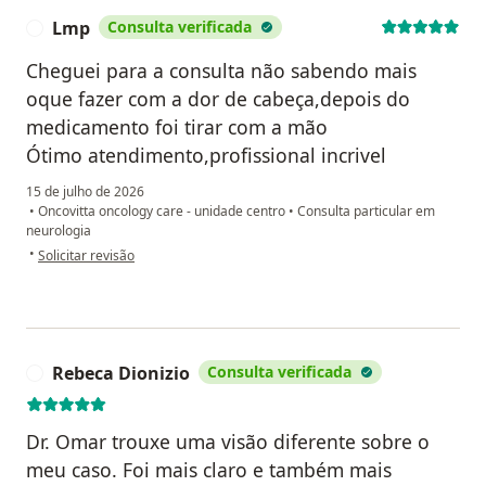
Lmp
Consulta verificada
L
Cheguei para a consulta não sabendo mais
oque fazer com a dor de cabeça,depois do
medicamento foi tirar com a mão
Ótimo atendimento,profissional incrivel
15 de julho de 2026
•
Oncovitta oncology care - unidade centro
•
Consulta particular em
neurologia
na opinião do utilizador Lmp
•
Solicitar revisão
Rebeca Dionizio
Consulta verificada
R
Dr. Omar trouxe uma visão diferente sobre o
meu caso. Foi mais claro e também mais