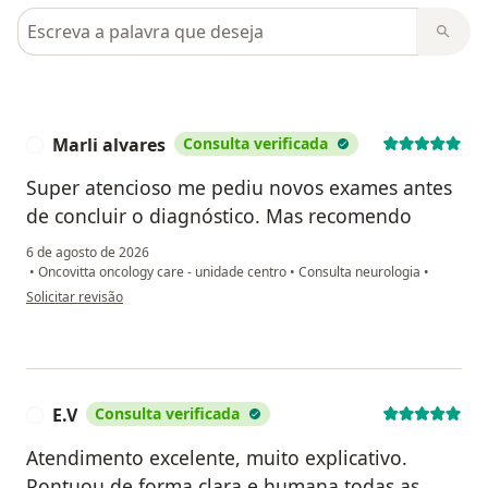
Pesquisar em opiniões
Marli alvares
Consulta verificada
M
Super atencioso me pediu novos exames antes
de concluir o diagnóstico. Mas recomendo
6 de agosto de 2026
•
Oncovitta oncology care - unidade centro
•
Consulta neurologia
•
na opinião do utilizador Marli alvares
Solicitar revisão
E.V
Consulta verificada
E
Atendimento excelente, muito explicativo.
Pontuou de forma clara e humana todas as