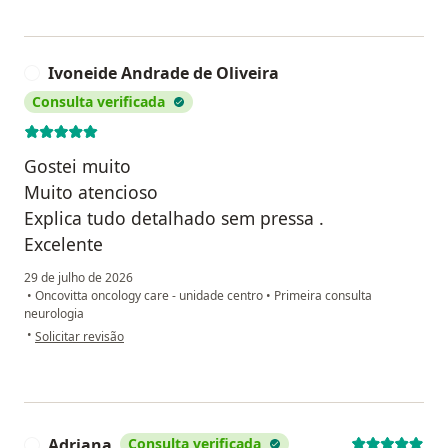
Ivoneide Andrade de Oliveira
I
Consulta verificada
Gostei muito
Muito atencioso
Explica tudo detalhado sem pressa .
Excelente
29 de julho de 2026
•
Oncovitta oncology care - unidade centro
•
Primeira consulta
neurologia
na opinião do utilizador Ivoneide Andrade de Oliveira
•
Solicitar revisão
Adriana
Consulta verificada
A