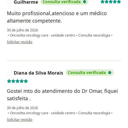
Guilherme
Consulta verificada
G
Muito profissional,atencioso e um médico
altamente competente.
30 de julho de 2026
•
Oncovitta oncology care - unidade centro
•
Consulta neurologia
•
na opinião do utilizador Guilherme
Solicitar revisão
Diana da Silva Morais
Consulta verificada
D
Gostei mto do atendimento do Dr Omar, fiquei
satisfeita .
30 de julho de 2026
•
Oncovitta oncology care - unidade centro
•
Consulta neurologia
•
na opinião do utilizador Diana da Silva Morais
Solicitar revisão