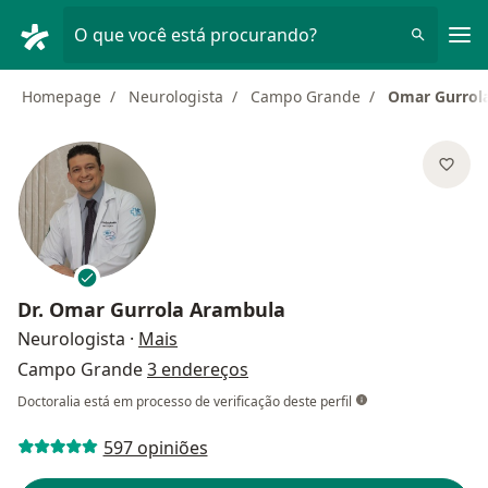
Men
O que você está procurando?
Homepage
Neurologista
Campo Grande
Omar Gurrol
Dr.
Omar Gurrola Arambula
sobre as especializações
Neurologista
·
Mais
Campo Grande
3 endereços
Doctoralia está em processo de verificação deste perfil
597 opiniões