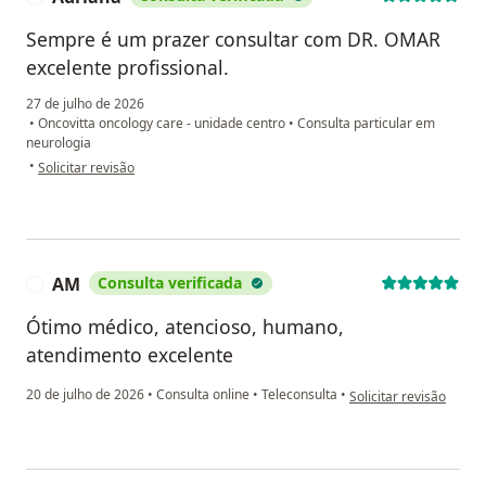
Sempre é um prazer consultar com DR. OMAR
excelente profissional.
27 de julho de 2026
•
Oncovitta oncology care - unidade centro
•
Consulta particular em
neurologia
na opinião do utilizador Adriana
•
Solicitar revisão
AM
Consulta verificada
A
Ótimo médico, atencioso, humano,
atendimento excelente
na opinião do utilizad
20 de julho de 2026
•
Consulta online
•
Teleconsulta
•
Solicitar revisão