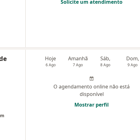
Solicite um atendimento
 de
Hoje
Amanhã
Sáb,
Dom,
6 Ago
7 Ago
8 Ago
9 Ago
O agendamento online não está
disponível
Mostrar perfil
om