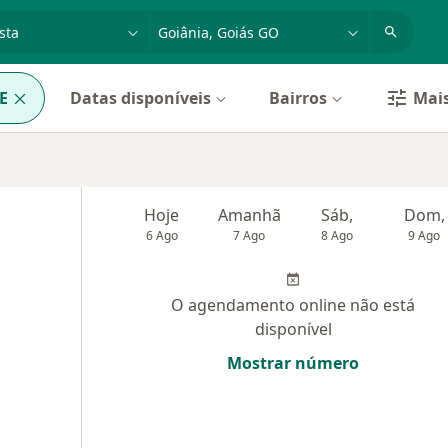
dade, doença ou nome
cidade ou região
E
Datas disponíveis
Bairros
Mais
Hoje
Amanhã
Sáb,
Dom,
6 Ago
7 Ago
8 Ago
9 Ago
O agendamento online não está
disponível
Mostrar número