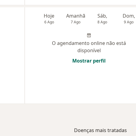
Hoje
Amanhã
Sáb,
Dom,
6 Ago
7 Ago
8 Ago
9 Ago
O agendamento online não está
disponível
Mostrar perfil
Doenças mais tratadas