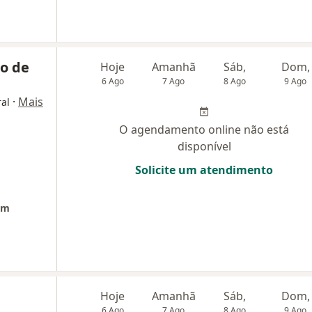
no de
Hoje
Amanhã
Sáb,
Dom,
6 Ago
7 Ago
8 Ago
9 Ago
·
Mais
ral
O agendamento online não está
disponível
Solicite um atendimento
om
Hoje
Amanhã
Sáb,
Dom,
6 Ago
7 Ago
8 Ago
9 Ago