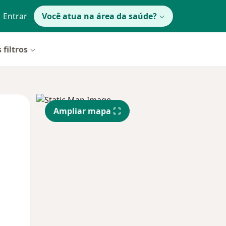
Entrar
Você atua na área da saúde?
 filtros
Segunda-feira
Ter,
Qua
Ampliar mapa
10 Ago
11 Ago
12 Ago