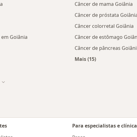
ia
Câncer de mama Goiânia
Câncer de próstata Goiâni
Câncer colorretal Goiânia
 em Goiânia
Câncer de estômago Goiân
Câncer de pâncreas Goiâni
Mais (15)
stas da PAME
Mais na categoria: D
cidade
Mudar de cidade
tes
Para especialistas e clínic