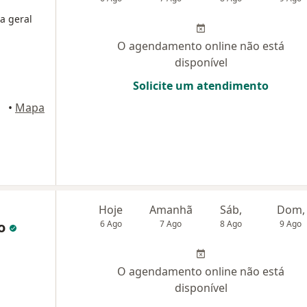
a geral
O agendamento online não está
disponível
Solicite um atendimento
•
Mapa
Hoje
Amanhã
Sáb,
Dom,
do
6 Ago
7 Ago
8 Ago
9 Ago
O agendamento online não está
disponível