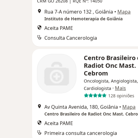
CRM GO 26208 | RQE Nº: 14050
Rua 7-A número 132 , Goiânia
•
Mapa
Instituto de Hemoterapia de Goiânia
Aceita PAME
Consulta Cancerologia
Centro Brasileiro
Radiot Onc Mast.
Cebrom
Oncologista, Angiologista,
·
Mais
Cardiologista
128 opiniões
Av Quinta Avenida, 180, Goiânia
•
Mapa
Centro Brasileiro de Radiot Onc Mast. Cebr
Aceita PAME
Primeira consulta cancerologia