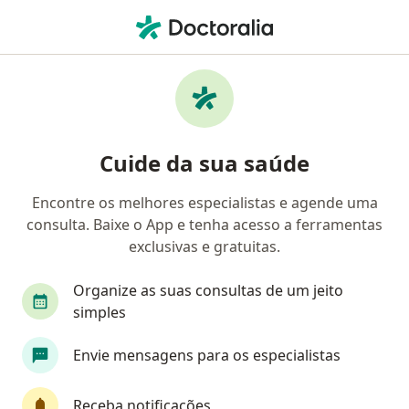
Men
Ortopedista - Traumatologista • Vila Angelino Rossi, Campinas, São Paulo SP
Filtros
• 1
Convênio
Mapa
Ortopedistas - traumatologistas em Vila
Cuide da sua saúde
Angelino Rossi, Campinas
Encontre os melhores especialistas e agende uma
consulta. Baixe o App e tenha acesso a ferramentas
Qual é o seu convênio?
exclusivas e gratuitas.
Unimed
Bradesco Saúde
Sul América Saú
Organize as suas consultas de um jeito
simples
Envie mensagens para os especialistas
Receba notificações