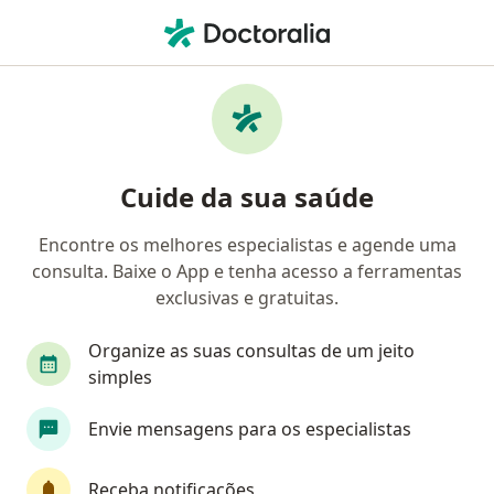
Men
Ortopedista - Traumatologista • Itaúna, Minas Gerais MG
Filtros
Convênio:
Usisaúde
Ortopedistas - traumatologistas Usisaúde
Cuide da sua saúde
em Itaúna
Encontre os melhores especialistas e agende uma
consulta. Baixe o App e tenha acesso a ferramentas
exclusivas e gratuitas.
Organize as suas consultas de um jeito
simples
Envie mensagens para os especialistas
Pagamento online
Parcelamento disponível
Dr. Mauro de Castro Carvalho
·
Mais
Ortopedista - traumatologista
Receba notificações