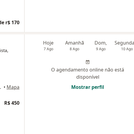
de r$ 170
Hoje
Amanhã
Dom,
7 Ago
8 Ago
9 Ago
10 Ago
ista,
O agendamento online não está
disponível
s 917, Maceió
•
Mapa
Mostrar perfil
R$ 450