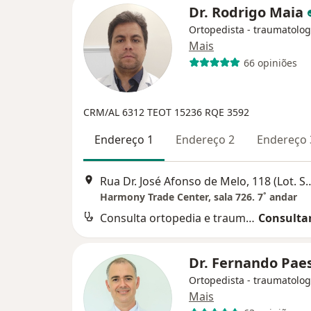
Dr. Rodrigo Maia
Ortopedista - traumatolog
Mais
66 opiniões
CRM/AL 6312
TEOT 15236
RQE 3592
Endereço 1
Endereço 2
Endereço 
Rua Dr. José Afonso de Melo, 118 (Lo
Harmony Trade Center, sala 726. 7˚ andar
Consulta ortopedia e traumatologia
Consultar
Dr. Fernando Pae
Ortopedista - traumatolog
Mais