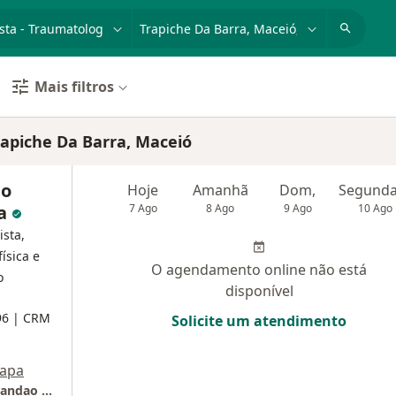
dade, doença ou nome
cidade ou região
Mais filtros
rapiche Da Barra, Maceió
io
Hoje
Amanhã
Dom,
ra
7 Ago
8 Ago
9 Ago
10 Ago
ista,
ísica e
O agendamento online não está
o
disponível
96
| CRM
Solicite um atendimento
apa
Hospital Geral Do Estado Doutor Osvaldo Brandao Vilela