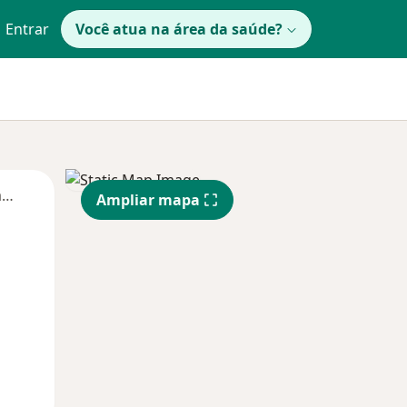
Entrar
Você atua na área da saúde?
Segunda-feira
Ter,
Qua
Qui,
Ampliar mapa
11 Ago
12 Ago
13 Ago