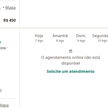
s 917, Maceió
•
Mapa
R$ 450
Hoje
Amanhã
Dom,
7 Ago
8 Ago
9 Ago
10 Ago
·
ista
O agendamento online não está
disponível
Solicite um atendimento
3
Mapa