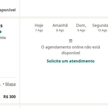
sponível
s
Hoje
Amanhã
Dom,
7 Ago
8 Ago
9 Ago
10 Ago
ista
O agendamento online não está
disponível
Solicite um atendimento
, 258, Maceió
•
Mapa
R$ 300