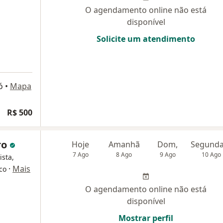
O agendamento online não está
disponível
Solicite um atendimento
ó
•
Mapa
ogia
R$ 500
ro
Hoje
Amanhã
Dom,
7 Ago
8 Ago
9 Ago
10 Ago
ista,
·
Mais
ico
O agendamento online não está
disponível
Mostrar perfil