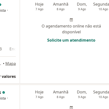
Hoje
Amanhã
Dom,
7 Ago
8 Ago
9 Ago
10 Ago
·
ista
O agendamento online não está
disponível
Solicite um atendimento
3
Endereço 4
Endereço 5
t. Stella Maris), Maceió
•
Mapa
 valores
s
Hoje
Amanhã
Dom,
7 Ago
8 Ago
9 Ago
10 Ago
·
ista