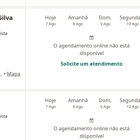
Silva
Hoje
Amanhã
Dom,
7 Ago
8 Ago
9 Ago
10 Ago
ista
O agendamento online não está
disponível
Solicite um atendimento
enere Machado, 203, Maceió
•
Mapa
Hoje
Amanhã
Dom,
7 Ago
8 Ago
9 Ago
10 Ago
ista
O agendamento online não está
disponível