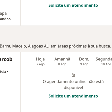
Solicite um atendimento
apa
Hospital Geral Do Estado Doutor Osvaldo Brandao Vilela
a Barra, Maceió, Alagoas AL, em áreas próximas à sua busca.
larcob
Hoje
Amanhã
Dom,
7 Ago
8 Ago
9 Ago
10 Ago
·
ista
O agendamento online não está
disponível
Solicite um atendimento