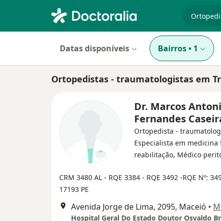
especiali
Datas disponíveis
Bairros
•
1
Ortopedistas - traumatologistas em T
Dr. Marcos Anton
Fernandes Casei
Ortopedista - traumatolog
Especialista em medicina f
reabilitação, Médico perit
CRM 3480 AL - RQE 3384 - RQE 3492 -RQE Nº: 34
17193 PE
Avenida Jorge de Lima, 2095, Maceió
•
M