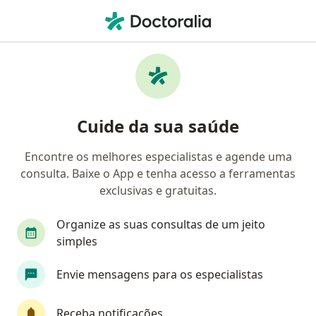
Men
Ortopedista - Traumatologista • Farol, Maceió, Alagoas AL
Filtros
• 1
Convênio
Mapa
Ortopedistas - traumatologistas em Farol,
Cuide da sua saúde
Maceió
Encontre os melhores especialistas e agende uma
consulta. Baixe o App e tenha acesso a ferramentas
Qual é o seu convênio?
exclusivas e gratuitas.
Unimed
Bradesco Saúde
Sul América Saú
Organize as suas consultas de um jeito
simples
Envie mensagens para os especialistas
Receba notificações