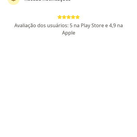
Dr. Sandoval de Arroxelas Nobre
Avaliação dos usuários: 5 na Play Store e 4,9 na
·
Mais
Ortopedista - traumatologista
Apple
169 opiniões
CRM: 1306 - AL
RQE Nº: 261
Pacientes fiéis
R Comendador Palmeira, 562, Maceió
•
Mapa
Consultório particular
Primeira consulta ortopedia e traumatologia
Preço não disponível
Esse especialista não oferece agendamento online para esse endereço.
Solicite um atendimento
Especialistas disponíveis