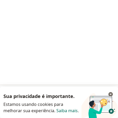
Consulta ortopedia e traumatologia
R$ 150
Esse especialista não oferece agendamento online para esse endereço.
Solicite um atendimento
Giselle Blum
Ortopedista - traumatologista
Sua privacidade é importante.
Acessar App
14 opiniões
Estamos usando cookies para
CRM-RJ 52748145
melhorar sua experiência.
Saiba mais
.
Continuar pelo site da Doctoralia
Estrada Alberto Teixeira da Cunha, 86, Nilópolis
•
Mapa