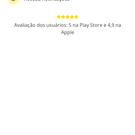
Avaliação dos usuários: 5 na Play Store e 4,9 na
Apple
Dr. Diogo Ramos Noronha
·
Mais
Ortopedista - traumatologista
CRM RJ 1009095
- RQE Nº: 50489
Rua Pracinha Wallace Paes Leme, 1335, Nilópolis
•
Mapa
Esse especialista não oferece agendamento online para esse endereço.
Solicite um atendimento