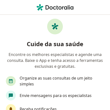
Men
Ortopedista - Traumatologista • Mesquita, Rio de Janeiro RJ
Filtros
Convênio
Mapa
Ortopedistas - traumatologistas em
Cuide da sua saúde
Mesquita
Encontre os melhores especialistas e agende uma
consulta. Baixe o App e tenha acesso a ferramentas
Qual é o seu convênio?
exclusivas e gratuitas.
Unimed
Bradesco Saúde
Organize as suas consultas de um jeito
Sul América Saúde
Amil
simples
Envie mensagens para os especialistas
Golden Cross
Veja mais
Receba notificações