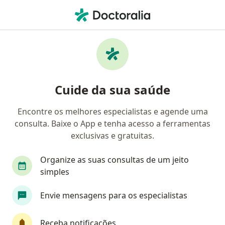
Men
Ortopedista - Traumatologista • Petrolina, Pernambuco PE
Filtros
Convênio:
Bradesco Saúde
Ortopedistas - traumatologistas Bradesco
Cuide da sua saúde
Saúde em Petrolina
Encontre os melhores especialistas e agende uma
consulta. Baixe o App e tenha acesso a ferramentas
exclusivas e gratuitas.
Organize as suas consultas de um jeito
simples
Dr. Danilo Siqueira Freire Araujo
Envie mensagens para os especialistas
Ortopedista - traumatologista, Cirurgião da mão
Receba notificações
19514PE / 25034BA
RQE Nº5081
RQE Nº5082