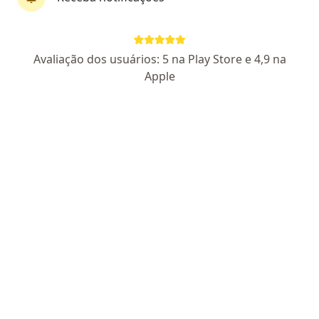
138 opiniões
CRM BA 15714
RQE Nº: 10661
TEOT 11179
Avaliação dos usuários: 5 na Play Store e 4,9 na
Salvador Shopping, 3133 -Setor Comercial 505 Piso G2 – Sala 5006., Salvador
•
Mapa
Apple
Vitta Prime Day
Aceita Trt 5 Saúde
Consulta ortopedia e traumatologia
Esse especialista não oferece agendamento online para esse endereço.
Solicite um atendimento