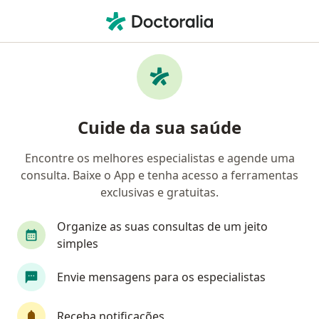
Men
Ortopedista - Traumatologista • Salvador, Bahia BA
Filtros
Convênio:
Trt 5 Saúde
Ortopedistas - traumatologistas Trt 5 Saúde
Cuide da sua saúde
em Salvador
Encontre os melhores especialistas e agende uma
consulta. Baixe o App e tenha acesso a ferramentas
exclusivas e gratuitas.
Organize as suas consultas de um jeito
simples
Envie mensagens para os especialistas
First Class
Dr. Luís Cláudio Chagas Silva
·
Mais
Ortopedista - traumatologista, Especialista em dor
Receba notificações