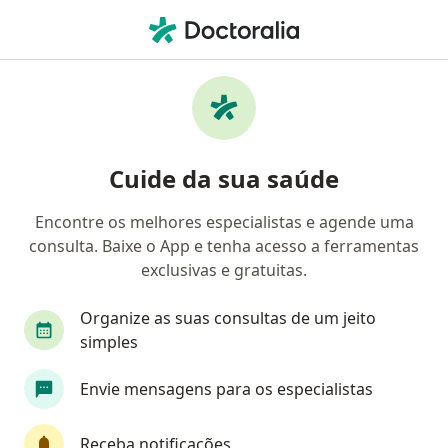
Men
Ortopedista - Traumatologista • Camarão, São Gonçalo, Rio de Janeiro RJ
Filtros
• 1
Mapa
Ortopedistas - traumatologistas em
Cuide da sua saúde
Camarão, São Gonçalo
Encontre os melhores especialistas e agende uma
consulta. Baixe o App e tenha acesso a ferramentas
exclusivas e gratuitas.
Organize as suas consultas de um jeito
simples
Instituto Do Trauma Ortopédico
Envie mensagens para os especialistas
·
Ortopedista - traumatologista, Angiologista, Cardiologista
Mais
Receba notificações