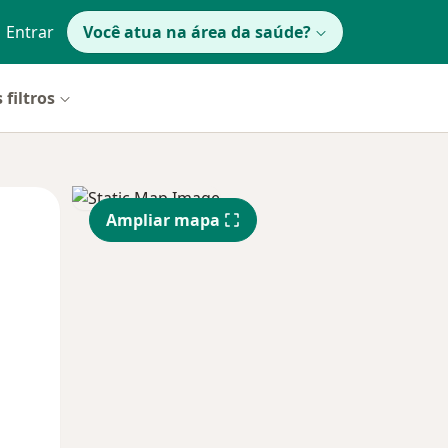
Entrar
Você atua na área da saúde?
 filtros
Qua
Qui,
Sex,
Ampliar mapa
12 Ago
13 Ago
14 Ago