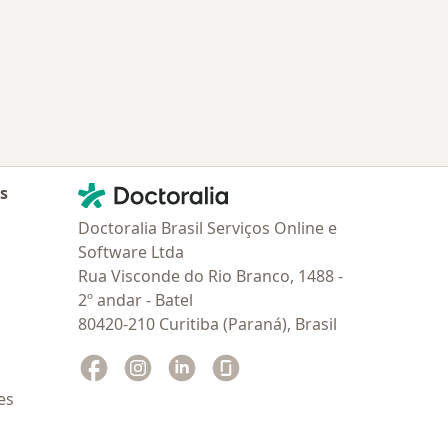
Contato
Doctoralia - Homepage
as
Doctoralia Brasil Serviços Online e
Software Ltda
Rua Visconde do Rio Branco, 1488 -
2º andar - Batel
80420-210 Curitiba (Paraná), Brasil
Facebook
abre num novo separador
Instagram
abre num novo separador
Linkedin
abre num novo separador
Glassdoor
abre num novo separador
es