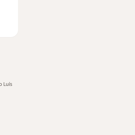
o Luís
oenças mais tratadas