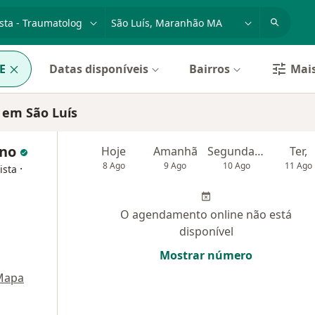
dade, doença ou nome
cidade ou região
E
Datas disponíveis
Bairros
Mais
 em São Luís
ano
Hoje
Amanhã
Segunda-feira
Ter,
8 Ago
9 Ago
10 Ago
11 Ago
·
ista
O agendamento online não está
disponível
Mostrar número
Mapa