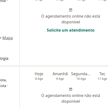
·
ista
O agendamento online não está
disponível
Solicite um atendimento
•
Mapa
logia
Hoje
Amanhã
Segunda-feira
Ter,
8 Ago
9 Ago
10 Ago
11 Ago
ista,
·
ista
O agendamento online não está
disponível