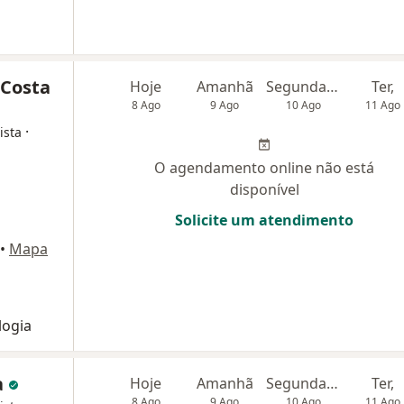
 Costa
Hoje
Amanhã
Segunda-feira
Ter,
8 Ago
9 Ago
10 Ago
11 Ago
·
ista
O agendamento online não está
disponível
Solicite um atendimento
•
Mapa
logia
a
Hoje
Amanhã
Segunda-feira
Ter,
8 Ago
9 Ago
10 Ago
11 Ago