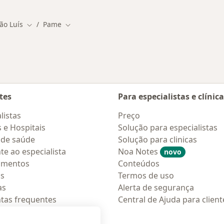
ão Luís
Pame
 de cidade
Mudar de cidade
Mudar de cidade
tes
Para especialistas e clínic
listas
Preço
s e Hospitais
Solução para especialistas
 de saúde
Solução para clinicas
te ao especialista
Noa Notes
novo
amentos
Conteúdos
os
Termos de uso
as
Alerta de segurança
tas frequentes
Central de Ajuda para client
ções móveis
ara pacientes