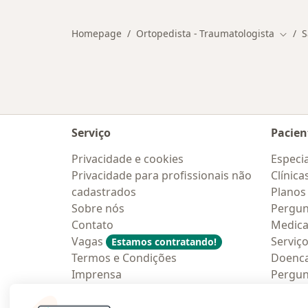
Homepage
Ortopedista - Traumatologista
S
Mudar
Serviço
Pacien
Privacidade e cookies
Especia
Privacidade para profissionais não
Clínica
cadastrados
Planos
Sobre nós
Pergun
Contato
Medic
Vagas
Serviç
Estamos contratando!
Termos e Condições
Doenc
Imprensa
Pergun
Lei da Igualdade Salarial
Aplica
Blog p