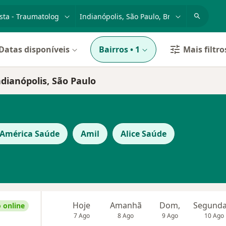
dade, doença ou nome
cidade ou região
Datas disponíveis
Bairros
•
1
Mais filtro
dianópolis, São Paulo
 América Saúde
Amil
Alice Saúde
Hoje
Amanhã
Dom,
 online
7 Ago
8 Ago
9 Ago
10 Ago