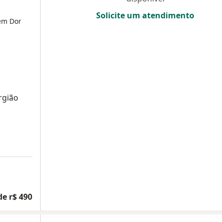
Solicite um atendimento
 em Dor
urgião
de r$ 490