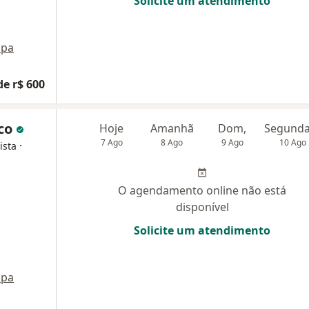
Solicite um atendimento
pa
de r$ 600
rco
Hoje
Amanhã
Dom,
7 Ago
8 Ago
9 Ago
10 Ago
·
ista
O agendamento online não está
disponível
Solicite um atendimento
pa