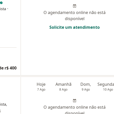
·
ista
O agendamento online não está
disponível
Solicite um atendimento
de r$ 400
Hoje
Amanhã
Dom,
7 Ago
8 Ago
9 Ago
10 Ago
ista,
O agendamento online não está
s
disponível