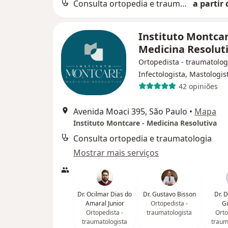
Consulta ortopedia e traumatologia
a partir 
Instituto Montcar
Medicina Resolut
Ortopedista - traumatolog
Infectologista, Mastologis
42 opiniões
Avenida Moaci 395, São Paulo
•
Mapa
Instituto Montcare - Medicina Resolutiva
Consulta ortopedia e traumatologia
Mostrar mais serviços
Dr. Ocilmar Dias do
Dr. Gustavo Bisson
Dr. D
Amaral Junior
Ortopedista -
Gi
Ortopedista -
traumatologista
Orto
traumatologista
traum