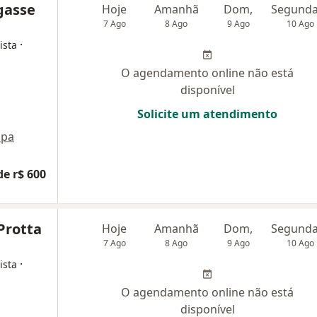
gasse
Hoje
Amanhã
Dom,
7 Ago
8 Ago
9 Ago
10 Ago
·
ista
O agendamento online não está
disponível
Solicite um atendimento
pa
de r$ 600
Protta
Hoje
Amanhã
Dom,
7 Ago
8 Ago
9 Ago
10 Ago
·
ista
O agendamento online não está
disponível