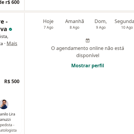
de r$ 600
e -
Hoje
Amanhã
Dom,
iva
7 Ago
8 Ago
9 Ago
10 Ago
ista,
·
Mais
ta
O agendamento online não está
disponível
Mostrar perfil
R$ 500
anilo Lira
anuzzi
pedista -
atologista