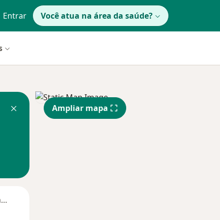
Entrar
Você atua na área da saúde?
s
Ampliar mapa
Segunda-feira
Ter,
Qua
Qui,
11 Ago
12 Ago
13 Ago