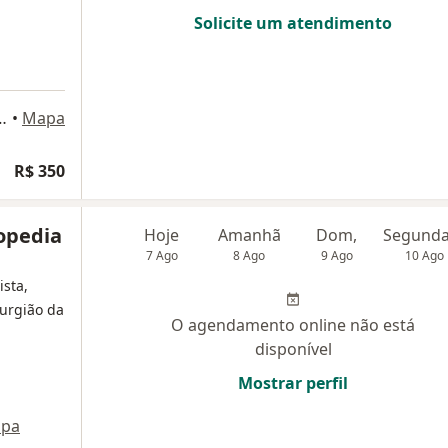
Solicite um atendimento
1435 - Conjunto 706, São Paulo
•
Mapa
ogia
R$ 350
opedia
Hoje
Amanhã
Dom,
7 Ago
8 Ago
9 Ago
10 Ago
ista,
rurgião da
O agendamento online não está
disponível
Mostrar perfil
pa