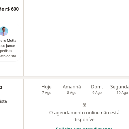
de r$ 600
lvaro Motta
so Junior
pedista -
atologista
o
Hoje
Amanhã
Dom,
7 Ago
8 Ago
9 Ago
10 Ago
·
ista
O agendamento online não está
disponível