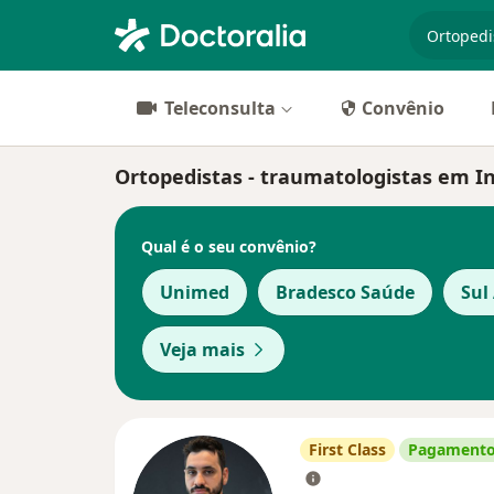
especiali
Teleconsulta
Convênio
Ortopedistas - traumatologistas em In
Qual é o seu convênio?
Unimed
Bradesco Saúde
Sul
Veja mais
First Class
Pagamento