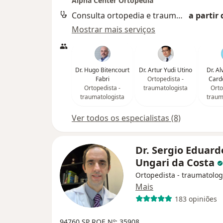
Alpha Center Ortopedia
Consulta ortopedia e traumatologia
a partir 
Mostrar mais serviços
Dr. Hugo Bitencourt
Dr. Artur Yudi Utino
Dr. A
Fabri
Ortopedista -
Cardo
Ortopedista -
traumatologista
Orto
traumatologista
traum
Ver todos os especialistas (8)
Dr. Sergio Eduard
Ungari da Costa
Ortopedista - traumatolog
Mais
183 opiniões
94760 SP
RQE Nº: 35908