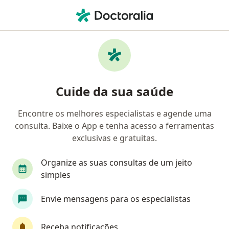
Men
Ortopedista - Traumatologista • Três Rios, Rio de Janeiro RJ
Filtros
Convênio
Mapa
Ortopedistas - traumatologistas em Três
Cuide da sua saúde
Rios
Encontre os melhores especialistas e agende uma
consulta. Baixe o App e tenha acesso a ferramentas
Qual é o seu convênio?
exclusivas e gratuitas.
Organize as suas consultas de um jeito
simples
Envie mensagens para os especialistas
Receba notificações