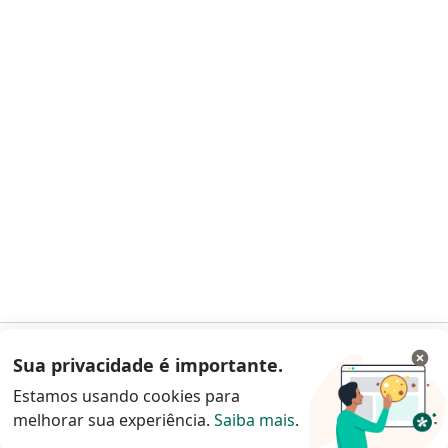
Imprensa
Lei da Igualdade Salarial
Pacientes
Especialistas
Clínicas e Hospitais
Planos de saúde
Pergunte ao especialista
Medicamentos
Serviços
Doencas
Perguntas frequentes
Aplicações móveis
Blog para pacientes
Para especialistas e clínicas
Sua privacidade é importante.
Acessar App
Estamos usando cookies para
Preço
melhorar sua experiência.
Saiba mais
.
Solução para especialistas
Continuar pelo site da Doctoralia
Solução para clinicas