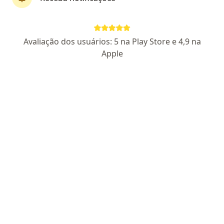
Dr. Fellipe Portela
·
Mais
Ortopedista - traumatologista
19 opiniões
Avaliação dos usuários: 5 na Play Store e 4,9 na
CRM RJ 1245996
RQE Nº: 60896
Apple
Endereço
Teleconsulta
R. Antônio Coelho Guerra, 12, São José Do Vale Do Rio Preto
•
Mapa
Clínica CER
Esse especialista não oferece agendamento online para esse endereço.
Solicite um atendimento
Especialistas disponíveis
Estes especialistas estão fora de Três Rios, Rio de
Janeiro RJ, em áreas próximas à sua busca.