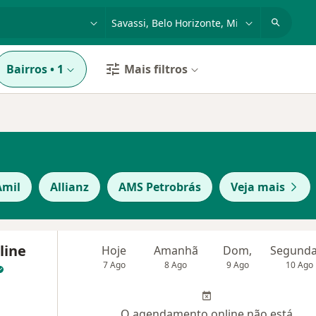
dade, doença ou nome
cidade ou região
Bairros
•
1
Mais filtros
Amil
Allianz
AMS Petrobrás
Veja mais
line
Hoje
Amanhã
Dom,
7 Ago
8 Ago
9 Ago
10 Ago
O agendamento online não está