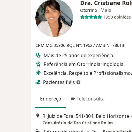
Dra. Cristiane Ro
·
Mais
Otorrino
1959 opiniões
CRM MG 35906
RQE Nº: 19627
AMB Nº 78613
Mais de 25 anos de experiência.
Referência em Otorrinolaringologia.
Excelência, Respeito e Profissionalismo.
Pacientes fiéis
Endereço
Teleconsulta
R. Juiz de Fora, 541/804, Belo Horizonte
•
Consultório da Dra Cristiane Rolim
Retorno de consultas Otorrinolaringologia
Preço não di