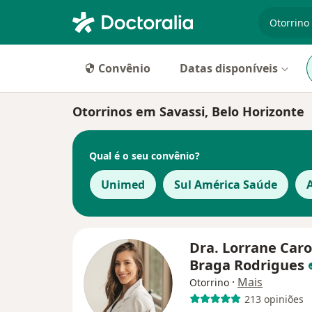
especiali
Convênio
Datas disponíveis
Otorrinos em Savassi, Belo Horizonte
Qual é o seu convênio?
Unimed
Sul América Saúde
Dra. Lorrane Caro
Braga Rodrigues
·
Mais
Otorrino
213 opiniões