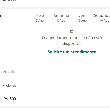
ue
Hoje
Amanhã
Dom,
7 Ago
8 Ago
9 Ago
10 Ago
O agendamento online não está
disponível
Solicite um atendimento
econsulta 2
sala 502), Belo Horizonte
•
Mapa
R$ 500