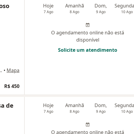
oso
Hoje
Amanhã
Dom,
7 Ago
8 Ago
9 Ago
10 Ago
O agendamento online não está
disponível
Solicite um atendimento
436, sala 713/714, Belo Horizonte
•
Mapa
R$ 450
sa de
Hoje
Amanhã
Dom,
7 Ago
8 Ago
9 Ago
10 Ago
O agendamento online não está