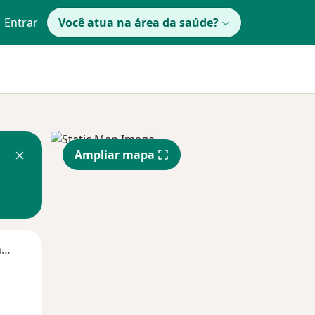
Entrar
Você atua na área da saúde?
Ampliar mapa
Segunda-feira
Ter,
Qua
Qui,
11 Ago
12 Ago
13 Ago