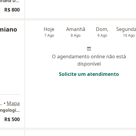
Consultorio de Otorrinolaringologia Dra. Mariana Denaro
R$ 800
imiano
Hoje
Amanhã
Dom,
7 Ago
8 Ago
9 Ago
10 Ago
O agendamento online não está
disponível
Solicite um atendimento
52 Sala 404, Belo Horizonte
•
Mapa
Dr. Leandro Maximiano- Médico otorrinolaringologista
R$ 500