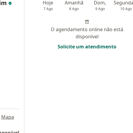
lim
Hoje
Amanhã
Dom,
7 Ago
8 Ago
9 Ago
10 Ago
O agendamento online não está
disponível
Solicite um atendimento
Mapa
sponível