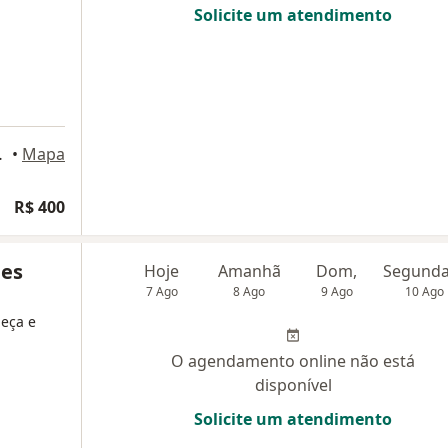
Solicite um atendimento
 Horizonte
•
Mapa
R$ 400
nes
Hoje
Amanhã
Dom,
7 Ago
8 Ago
9 Ago
10 Ago
beça e
O agendamento online não está
disponível
Solicite um atendimento