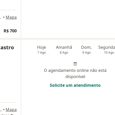
ar, Belo Horizonte
•
Mapa
R$ 700
Castro
Hoje
Amanhã
Dom,
7 Ago
8 Ago
9 Ago
10 Ago
O agendamento online não está
disponível
Solicite um atendimento
 8º andar sala 805, Belo Horizonte
•
Mapa