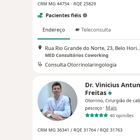
CRM MG 44754 - RQE 25829
Pacientes fiéis
Endereço
Teleconsulta
Rua Rio Grande do Norte, 23, Belo
MED Consultórios Coworking
Consulta Otorrinolaringologia
Dr. Vinicius Antu
Freitas
Otorrino, Cirurgião de ca
·
Mais
pescoço
40 opiniões
CRM MG 36341 /
RQE 31764 /
RQE 31763