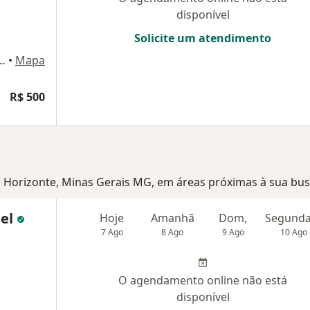
disponível
Solicite um atendimento
ho, 470, sala 1205, Belo Horizonte
•
Mapa
R$ 500
elo Horizonte, Minas Gerais MG, em áreas próximas à sua bus
hel
Hoje
Amanhã
Dom,
7 Ago
8 Ago
9 Ago
10 Ago
O agendamento online não está
disponível