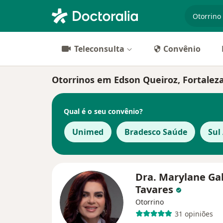
especiali
Teleconsulta
Convênio
Otorrinos em Edson Queiroz, Fortalez
Qual é o seu convênio?
Unimed
Bradesco Saúde
Sul
Dra. Marylane Ga
Tavares
Otorrino
31 opiniões