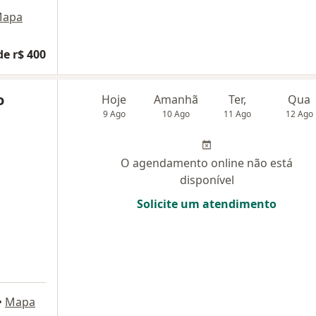
apa
de r$ 400
o
Hoje
Amanhã
Ter,
Qua
9 Ago
10 Ago
11 Ago
12 Ago
O agendamento online não está
disponível
Solicite um atendimento
•
Mapa