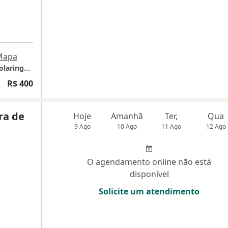
Mapa
Clínica IPO - Instituto de Pediatria e Otorrinolaringologia
R$ 400
ra de
Hoje
Amanhã
Ter,
Qua
9 Ago
10 Ago
11 Ago
12 Ago
O agendamento online não está
disponível
Solicite um atendimento