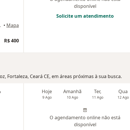
disponível
Solicite um atendimento
, Fortaleza
•
Mapa
R$ 400
oz, Fortaleza, Ceará CE, em áreas próximas à sua busca.
o
Hoje
Amanhã
Ter,
Qua
9 Ago
10 Ago
11 Ago
12 Ago
O agendamento online não está
disponível