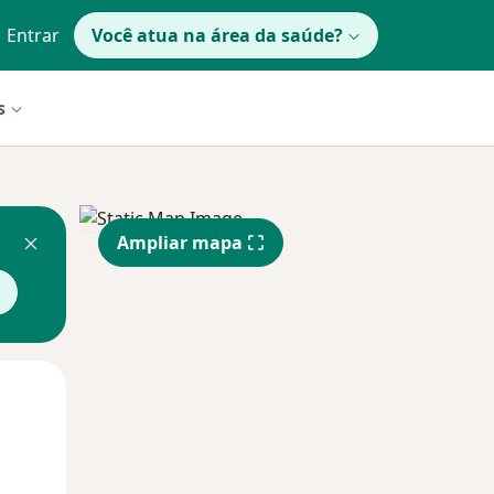
Entrar
Você atua na área da saúde?
s
Ampliar mapa
Qui,
Sex,
Sáb,
13 Ago
14 Ago
15 Ago