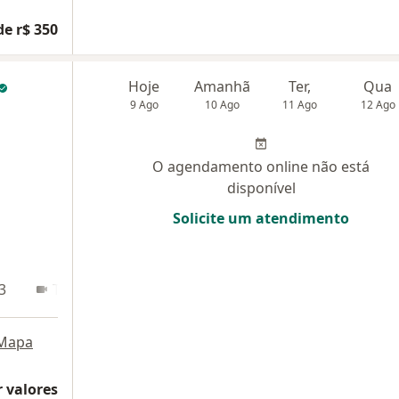
de r$ 350
Hoje
Amanhã
Ter,
Qua
9 Ago
10 Ago
11 Ago
12 Ago
O agendamento online não está
disponível
Solicite um atendimento
3
Teleconsulta
Mapa
 valores