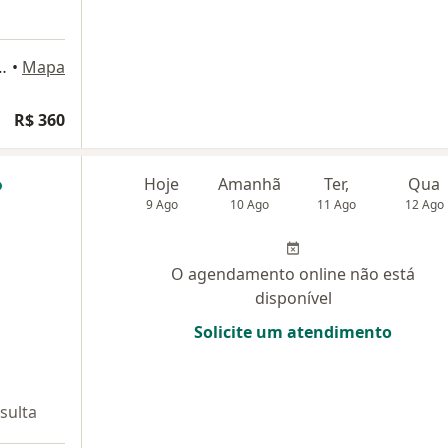
o Nogueira, 1500, Fortaleza
•
Mapa
R$ 360
Hoje
Amanhã
Ter,
Qua
9 Ago
10 Ago
11 Ago
12 Ago
O agendamento online não está
disponível
Solicite um atendimento
sulta