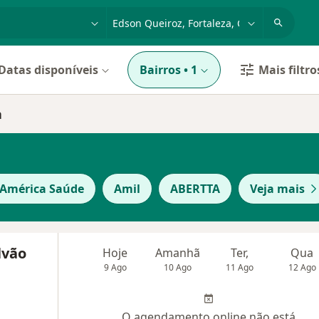
dade, doença ou nome
cidade ou região
Datas disponíveis
Bairros
•
1
Mais filtro
a
 América Saúde
Amil
ABERTTA
Veja mais
lvão
Hoje
Amanhã
Ter,
Qua
9 Ago
10 Ago
11 Ago
12 Ago
O agendamento online não está