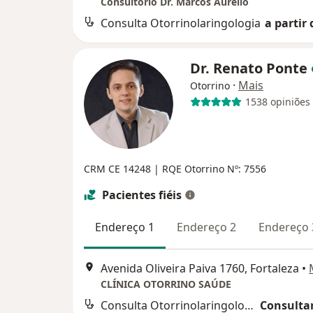
Consultório Dr. Marcos Aurélio
Consulta Otorrinolaringologia
a partir 
Dr. Renato Ponte
·
Mais
Otorrino
1538 opiniões
CRM CE 14248 | RQE Otorrino Nº: 7556
Pacientes fiéis
Endereço 1
Endereço 2
Endereço 
Avenida Oliveira Paiva 1760, Fortaleza
•
CLÍNICA OTORRINO SAÚDE
Consulta Otorrinolaringologia
Consultar