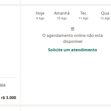
Hoje
Amanhã
Ter,
Qua
9 Ago
10 Ago
11 Ago
12 Ago
O agendamento online não está
disponível
Solicite um atendimento
apa
r
 r$ 3.000