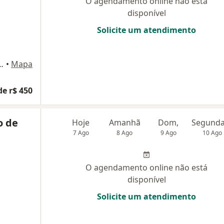
O agendamento online não está
disponível
Solicite um atendimento
el Cecílio 2929, Goiânia
•
Mapa
de r$ 450
o de
Hoje
Amanhã
Dom,
7 Ago
8 Ago
9 Ago
10 Ago
O agendamento online não está
disponível
Solicite um atendimento