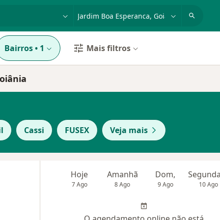
dade, doença ou nome
cidade ou região
Bairros
•
1
Mais filtros
oiânia
l
Cassi
FUSEX
Veja mais
Hoje
Amanhã
Dom,
7 Ago
8 Ago
9 Ago
10 Ago
O agendamento online não está