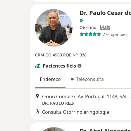
Dr. Paulo Cesar d
·
Mais
Otorrino
776 opiniões
CRM GO 4989 RQE Nº: 938
Pacientes fiéis
Endereço
Teleconsulta
Órion Complex, Av. Portugal, 1148, SALA B 1808 ANDAR 18., Go
DR. PAULO REIS
Consulta Otorrinolaringologia
Dr. Abel Alexandr