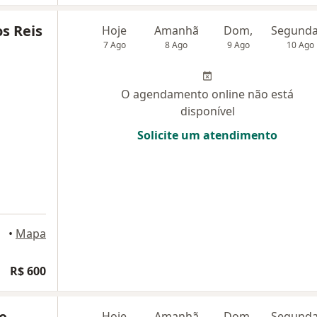
os Reis
Hoje
Amanhã
Dom,
7 Ago
8 Ago
9 Ago
10 Ago
O agendamento online não está
disponível
Solicite um atendimento
iânia
•
Mapa
R$ 600
e
Hoje
Amanhã
Dom,