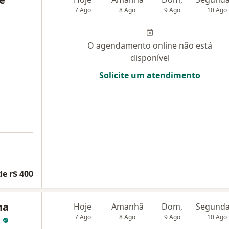
7 Ago
8 Ago
9 Ago
10 Ago
O agendamento online não está
disponível
Solicite um atendimento
de r$ 400
na
Hoje
Amanhã
Dom,
s
7 Ago
8 Ago
9 Ago
10 Ago