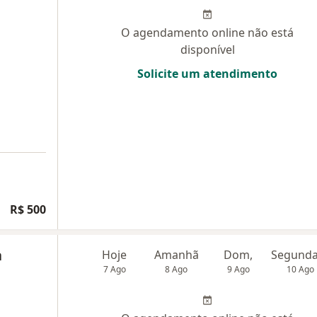
O agendamento online não está
disponível
Solicite um atendimento
R$ 500
a
Hoje
Amanhã
Dom,
7 Ago
8 Ago
9 Ago
10 Ago