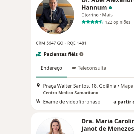
Hannum
·
Mais
Otorrino
122 opiniões
CRM 5647 GO - RQE 1481
Pacientes fiéis
Endereço
Teleconsulta
Praça Walter Santos, 18, Goiânia
•
Mapa
Centro Medico Samaritano
Exame de videofibronaso
a partir 
Dra. Maria Caroli
Janot de Meneze