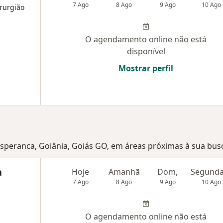
7 Ago
8 Ago
9 Ago
10 Ago
irurgião
O agendamento online não está
disponível
Mostrar perfil
 Esperanca, Goiânia, Goiás GO, em áreas próximas à sua bus
a
Hoje
Amanhã
Dom,
7 Ago
8 Ago
9 Ago
10 Ago
O agendamento online não está