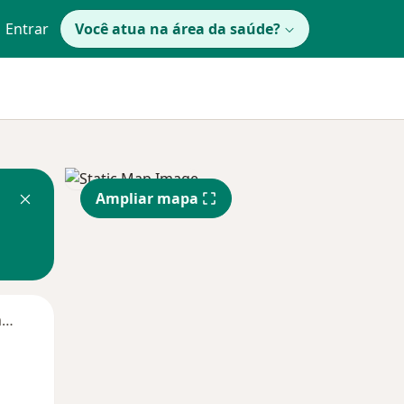
Entrar
Você atua na área da saúde?
Ampliar mapa
Segunda-feira
Ter,
Qua
Qui,
11 Ago
12 Ago
13 Ago