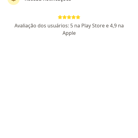
Dra. Alda Linhares de Freitas Borges
·
Mais
Otorrino
Avaliação dos usuários: 5 na Play Store e 4,9 na
54 opiniões
Apple
CRM GO 19205 - RQE Nº: 11733
Avenida L, 200 - Setor Aeroporto, Goiânia
•
Mapa
Hospital Santa Terezinha
Consulta Otorrinolaringologia
Preço não disponível
Esse especialista não oferece agendamento online para esse endereço.
Solicite um atendimento