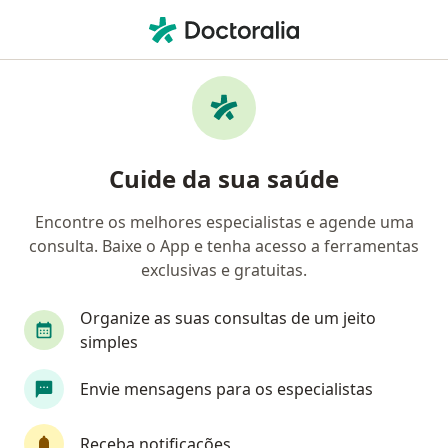
Men
Otorrino • Jardim Goiás, Goiânia, Goiás GO
Filtros
• 1
Convênio
Mapa
Otorrinos em Jardim Goiás, Goiânia
Cuide da sua saúde
Encontre os melhores especialistas e agende uma
Qual é o seu convênio?
consulta. Baixe o App e tenha acesso a ferramentas
Imas
Ipasgo
exclusivas e gratuitas.
Organize as suas consultas de um jeito
simples
Envie mensagens para os especialistas
Receba notificações