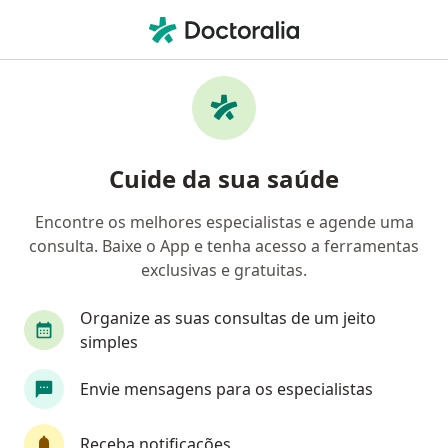
Men
Otorrino • Itaguaí, Rio de Janeiro RJ
Filtros
Convênio
Mapa
Otorrinos em Itaguaí
Cuide da sua saúde
Encontre os melhores especialistas e agende uma
Qual é o seu convênio?
consulta. Baixe o App e tenha acesso a ferramentas
Bradesco Saúde
Amil
Porto Saúde
Po
exclusivas e gratuitas.
Organize as suas consultas de um jeito
simples
Envie mensagens para os especialistas
Receba notificações