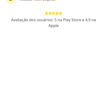
Dra. Leila Ferreira Quintanilha De Souza
Otorrino
Avaliação dos usuários: 5 na Play Store e 4,9 na
197 opiniões
Apple
CRM: 52668729
RQE 36983
Endereço
Teleconsulta
Rua Engenheiro Monteiro Mendes, Itaguaí
•
Mapa
Centro Médico Itaguaí
Consulta Otorrinolaringologia
Preço não disponível
Esse especialista não oferece agendamento online para esse endereço.
Solicite um atendimento