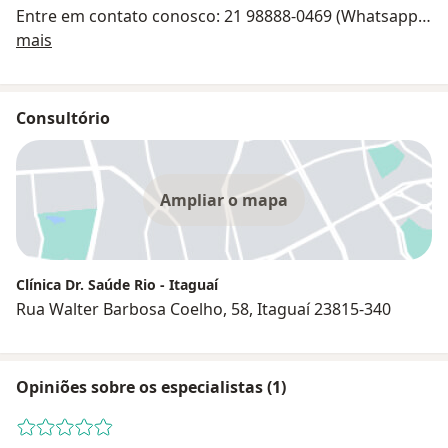
Entre em contato conosco: 21 98888-0469 (Whatsapp),
Sobre nós
21- 99986-1132 ou 21 2688-4372.
mais
.
Especialidades diversas: Urologista, Ginecologista,
Pediatra, Geriatra, Cardiologista, Psiquiatra,
Consultório
Proctologista, Cirurgiões, Ortopedista, Neurologista,
Angiologista, Dermatologista, Endocrinologista,
Gastroenterologista, Otorrinolaringologista,
Ampliar o mapa
Nutricionista, Fonoaudióloga, Fisioterapeuta e MAIS.
.
Venha conhecer!
Clínica Dr. Saúde Rio - Itaguaí
Rua Walter Barbosa Coelho, 58, Itaguaí 23815-340
Opiniões sobre os especialistas (1)