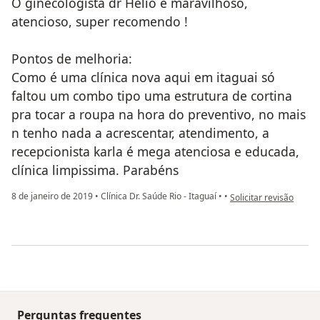
O ginecologista dr Hélio é maravilhoso,
atencioso, super recomendo !
Pontos de melhoria:
Como é uma clínica nova aqui em itaguai só
faltou um combo tipo uma estrutura de cortina
pra tocar a roupa na hora do preventivo, no mais
n tenho nada a acrescentar, atendimento, a
recepcionista karla é mega atenciosa e educada,
clínica limpissima. Parabéns
na opinião do utilizado
8 de janeiro de 2019
•
Clínica Dr. Saúde Rio - Itaguaí
•
•
Solicitar revisão
Perguntas frequentes