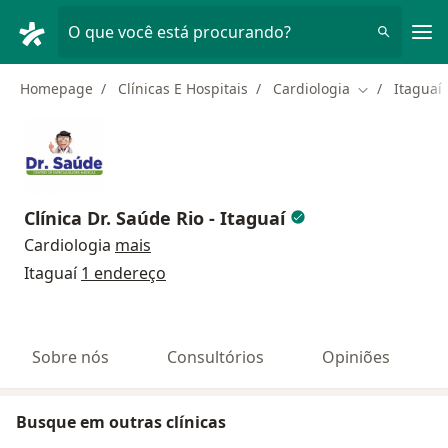
Men
O que você está procurando?
Homepage
Clínicas E Hospitais
Cardiologia
Itaguaí
Mudar de cid
Clínica Dr. Saúde Rio - Itaguaí
Cardiologia
mais
Itaguaí
1 endereço
Sobre nós
Consultórios
Opiniões
Busque em outras clínicas