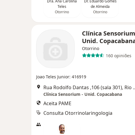
Dra. Ana Carolina
Dr. Eduardo Gomes
Teles
de Almeida
Otorrino
Otorrino
Clínica Sensorium
Unid. Copacaban
Otorrino
160 opiniões
Joao Teles Junior: 416919
Rua Rodolfo Dantas ,106 (s
Clínica Sensorium - Unid. Copacabana
Aceita PAME
Consulta Otorrinolaringologia