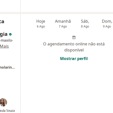
ca
Hoje
Amanhã
Sáb,
Dom,
6 Ago
7 Ago
8 Ago
9 Ago
ogia
-maxilo-
O agendamento online não está
Mais
disponível
Mostrar perfil
Clínica CEO - Clínica Especializada em Otorrinolaringologia
aula Souza