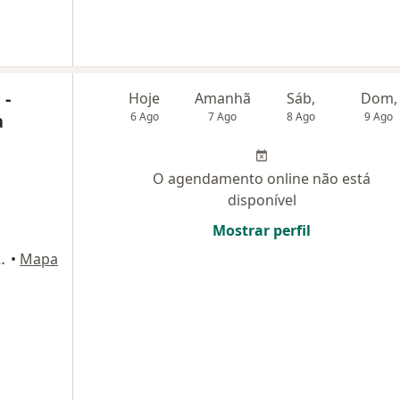
 -
Hoje
Amanhã
Sáb,
Dom,
a
6 Ago
7 Ago
8 Ago
9 Ago
O agendamento online não está
disponível
Mostrar perfil
ala 301), Rio de Janeiro
•
Mapa