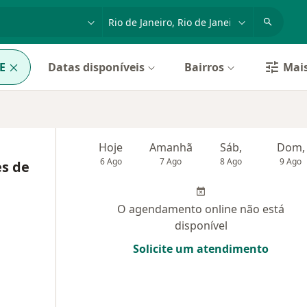
dade, doença ou nome
cidade ou região
E
Datas disponíveis
Bairros
Mais
Hoje
Amanhã
Sáb,
Dom,
6 Ago
7 Ago
8 Ago
9 Ago
s de
O agendamento online não está
disponível
Solicite um atendimento