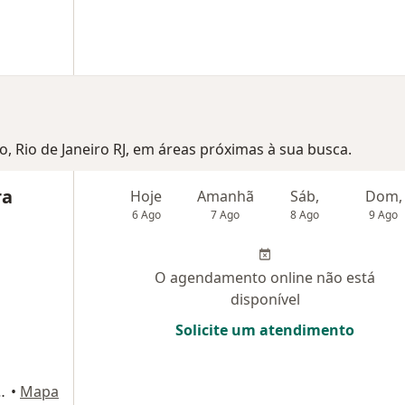
ro, Rio de Janeiro RJ, em áreas próximas à sua busca.
ra
Hoje
Amanhã
Sáb,
Dom,
6 Ago
7 Ago
8 Ago
9 Ago
O agendamento online não está
disponível
Solicite um atendimento
229 (sala 1007), Niterói
•
Mapa