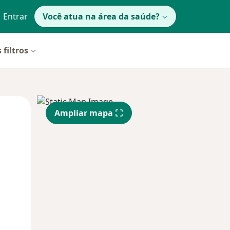
Entrar
Você atua na área da saúde?
 filtros
Segunda-feira
Ter,
Qua
Ampliar mapa
10 Ago
11 Ago
12 Ago