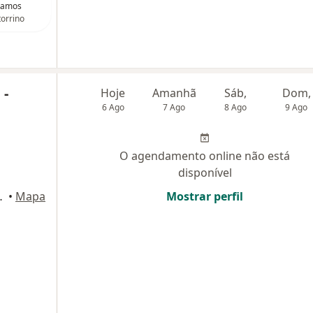
Ramos
orrino
 -
Hoje
Amanhã
Sáb,
Dom,
6 Ago
7 Ago
8 Ago
9 Ago
O agendamento online não está
disponível
 Rio de Janeiro
•
Mapa
Mostrar perfil