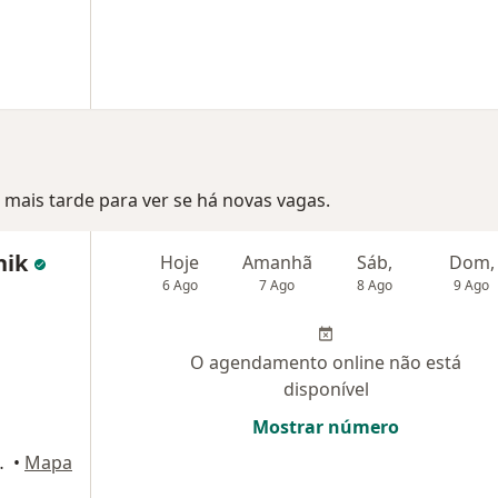
mais tarde para ver se há novas vagas.
nik
Hoje
Amanhã
Sáb,
Dom,
6 Ago
7 Ago
8 Ago
9 Ago
O agendamento online não está
disponível
Mostrar número
tafogo), Rio de Janeiro
•
Mapa