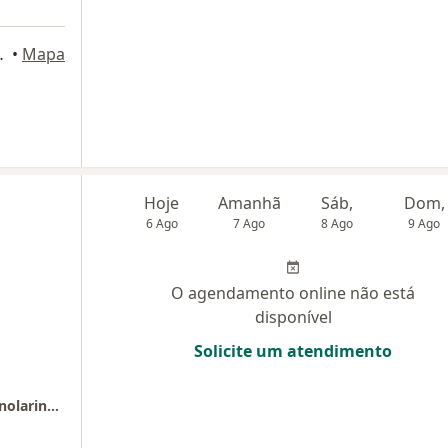
 Rio de Janeiro
•
Mapa
Hoje
Amanhã
Sáb,
Dom,
6 Ago
7 Ago
8 Ago
9 Ago
O agendamento online não está
disponível
Solicite um atendimento
Clínica CEO - Clínica Especializada em Otorrinolaringologia