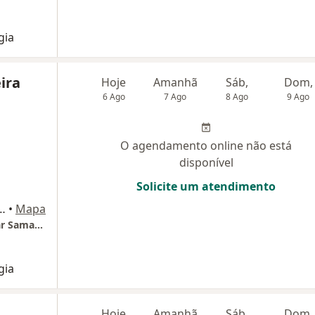
gia
ira
Hoje
Amanhã
Sáb,
Dom,
6 Ago
7 Ago
8 Ago
9 Ago
O agendamento online não está
disponível
Solicite um atendimento
i 550, bloco A, Rio de Janeiro
•
Mapa
Americas Medical City - Complexo Hospitalar Samaritano E Vitória
gia
Hoje
Amanhã
Sáb,
Dom,