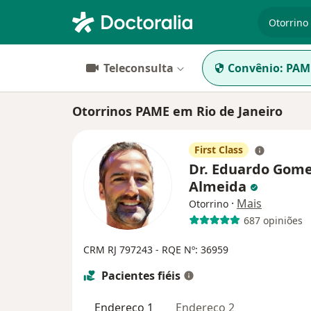
especiali
Teleconsulta
Convênio:
PAM
Otorrinos PAME em Rio de Janeiro
First Class
Dr. Eduardo Gome
Almeida
·
Mais
Otorrino
687 opiniões
CRM RJ 797243 - RQE Nº: 36959
Pacientes fiéis
Endereço 1
Endereço 2