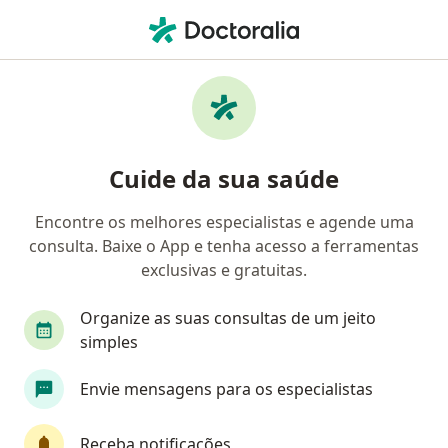
Men
Otorrino • Salvador, Bahia BA
Filtros
Convênio:
Allianz
Otorrinos Allianz em Salvador
Cuide da sua saúde
Encontre os melhores especialistas e agende uma
consulta. Baixe o App e tenha acesso a ferramentas
exclusivas e gratuitas.
Organize as suas consultas de um jeito
simples
Dr. Henrique Passos Rios
Envie mensagens para os especialistas
·
Mais
Otorrino
942 opiniões
Receba notificações