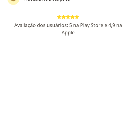
CRM BA 14091 RQE Nº: 9495
Especialista em rinoplastia
Graduado na UFBA
Avaliação dos usuários: 5 na Play Store e 4,9 na
Os pacientes me avaliam com 5 estrelas
Apple
Avenida Tancredo Neves, 620, Salvador
•
Mapa
Otocentro
Aceita Allianz
Consulta Otorrinolaringologia
Esse especialista não oferece agendamento online para esse endereço.
Solicite um atendimento