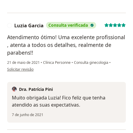
Luzia Garcia
Consulta verificada
L
Atendimento ótimo! Uma excelente profissional
, atenta a todos os detalhes, realmente de
parabens!!
21 de maio de 2021
•
Clínica Personne
•
Consulta ginecologia
•
na opinião do utilizador Luzia Garcia
Solicitar revisão
Dra. Patrícia Pini
Muito obrigada Luzia! Fico feliz que tenha
atendido as suas expectativas.
7 de junho de 2021