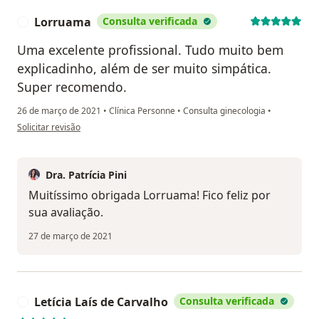
Lorruama
Consulta verificada
L
Uma excelente profissional. Tudo muito bem
explicadinho, além de ser muito simpática.
Super recomendo.
26 de março de 2021
•
Clínica Personne
•
Consulta ginecologia
•
na opinião do utilizador Lorruama
Solicitar revisão
Dra. Patrícia Pini
Muitíssimo obrigada Lorruama! Fico feliz por
sua avaliação.
27 de março de 2021
Letícia Laís de Carvalho
Consulta verificada
L