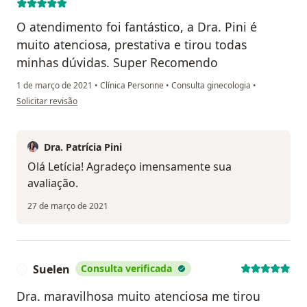
O atendimento foi fantástico, a Dra. Pini é
muito atenciosa, prestativa e tirou todas
minhas dúvidas. Super Recomendo
1 de março de 2021
•
Clínica Personne
•
Consulta ginecologia
•
na opinião do utilizador Letícia Laís de Carvalho
Solicitar revisão
Dra. Patrícia Pini
Olá Letícia! Agradeço imensamente sua
avaliação.
27 de março de 2021
Suelen
Consulta verificada
S
Dra. maravilhosa muito atenciosa me tirou