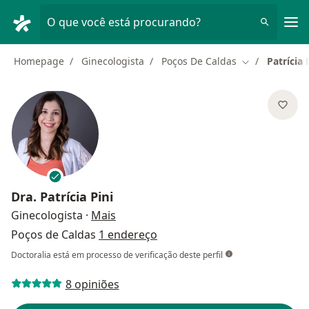
Men
O que você está procurando?
Homepage
Ginecologista
Poços De Caldas
Patrícia 
Mudar de cid
Dra.
Patrícia Pini
sobre as especializações
Ginecologista
·
Mais
Poços de Caldas
1 endereço
Doctoralia está em processo de verificação deste perfil
8 opiniões