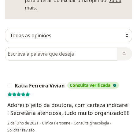
para alterar ou excluir uma opinião.
Saiba
Saber mais sobre pareceres
mais.
Pesquisar em opiniões
Katia Ferreira Vivian
Consulta verificada
K
Adorei o jeito da doutora, com certeza indicarei
! Secretária atenciosa, tudo muito organizado!!!!
2 de julho de 2021
•
Clínica Personne
•
Consulta ginecologia
•
na opinião do utilizador Katia Ferreira Vivian
Solicitar revisão