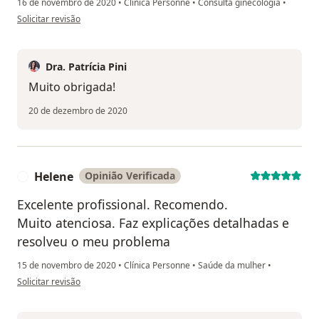
16 de novembro de 2020
•
Clínica Personne
•
Consulta ginecologia
•
na opinião do utilizador Fernanda
Solicitar revisão
Dra. Patrícia Pini
Muito obrigada!
20 de dezembro de 2020
Helene
Opinião Verificada
H
Excelente profissional. Recomendo.
Muito atenciosa. Faz explicações detalhadas e
resolveu o meu problema
15 de novembro de 2020
•
Clínica Personne
•
Saúde da mulher
•
na opinião do utilizador Helene
Solicitar revisão