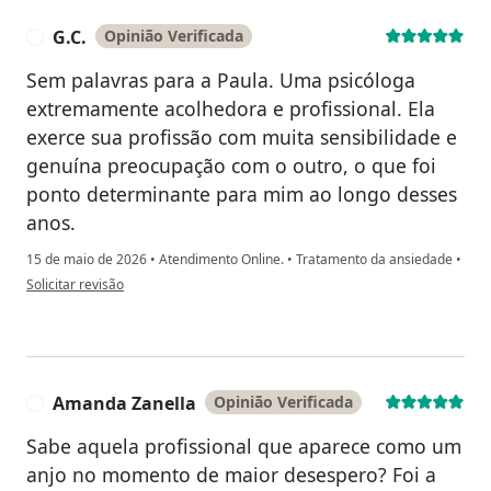
G.C.
Opinião Verificada
G
Sem palavras para a Paula. Uma psicóloga
extremamente acolhedora e profissional. Ela
exerce sua profissão com muita sensibilidade e
genuína preocupação com o outro, o que foi
ponto determinante para mim ao longo desses
anos.
15 de maio de 2026
•
Atendimento Online.
•
Tratamento da ansiedade
•
na opinião do utilizador G.C.
Solicitar revisão
Amanda Zanella
Opinião Verificada
A
Sabe aquela profissional que aparece como um
anjo no momento de maior desespero? Foi a