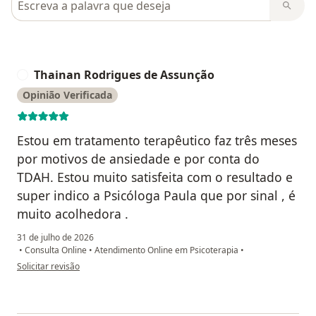
Thainan Rodrigues de Assunção
T
Opinião Verificada
Estou em tratamento terapêutico faz três meses
por motivos de ansiedade e por conta do
TDAH. Estou muito satisfeita com o resultado e
super indico a Psicóloga Paula que por sinal , é
muito acolhedora .
31 de julho de 2026
•
Consulta Online
•
Atendimento Online em Psicoterapia
•
na opinião do utilizador Thainan Rodrigues de Assunção
Solicitar revisão