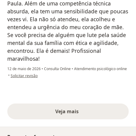
Paula. Além de uma competência técnica
absurda, ela tem uma sensibilidade que poucas
vezes vi. Ela não só atendeu, ela acolheu e
entendeu a urgência do meu coração de mãe.
Se você precisa de alguém que lute pela saúde
mental da sua família com ética e agilidade,
encontrou. Ela é demais! Profissional
maravilhosa!
12 de maio de 2026
•
Consulta Online
•
Atendimento psicológico online
na opinião do utilizador Amanda Zanella
•
Solicitar revisão
Veja mais
opiniões acima