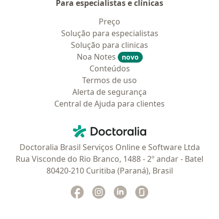
Para especialistas e clínicas
Preço
Solução para especialistas
Solução para clinicas
Noa Notes
novo
Conteúdos
Termos de uso
Alerta de segurança
Central de Ajuda para clientes
Contato
Doctoralia - Homepage
Doctoralia Brasil Serviços Online e Software Ltda
Rua Visconde do Rio Branco, 1488 - 2º andar - Batel
80420-210 Curitiba (Paraná), Brasil
Facebook
abre num novo separador
Instagram
abre num novo separador
Linkedin
abre num novo separad
Glassdoor
abre num novo se