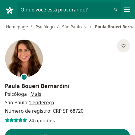
Men
O que você está procurando?
Homepage
Psicólogo
São Paulo
Paula Boueri Berna
Mudar de cidade
Paula Boueri Bernardini
sobre as especializações
Psicóloga
·
Mais
São Paulo
1 endereço
Número de registro: CRP SP 68720
24 opiniões