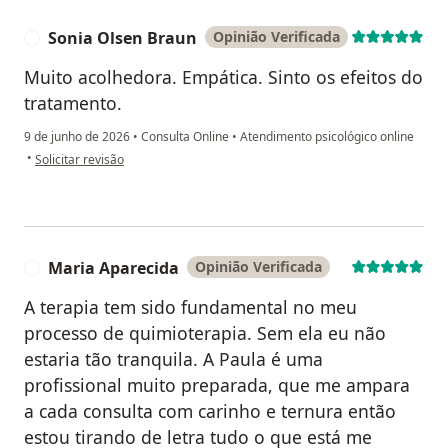
Sonia Olsen Braun
Opinião Verificada
S
Muito acolhedora. Empática. Sinto os efeitos do
tratamento.
9 de junho de 2026
•
Consulta Online
•
Atendimento psicológico online
na opinião do utilizador Sonia Olsen Braun
•
Solicitar revisão
Maria Aparecida
Opinião Verificada
M
A terapia tem sido fundamental no meu
processo de quimioterapia. Sem ela eu não
estaria tão tranquila. A Paula é uma
profissional muito preparada, que me ampara
a cada consulta com carinho e ternura então
estou tirando de letra tudo o que está me