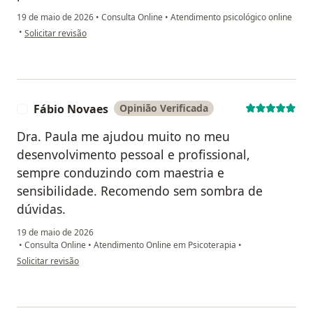
19 de maio de 2026
•
Consulta Online
•
Atendimento psicológico online
na opinião do utilizador S.R.F
•
Solicitar revisão
Fábio Novaes
Opinião Verificada
F
Dra. Paula me ajudou muito no meu
desenvolvimento pessoal e profissional,
sempre conduzindo com maestria e
sensibilidade. Recomendo sem sombra de
dúvidas.
19 de maio de 2026
•
Consulta Online
•
Atendimento Online em Psicoterapia
•
na opinião do utilizador Fábio Novaes
Solicitar revisão