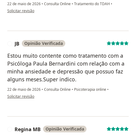
22 de maio de 2026
•
Consulta Online
•
Tratamento do TDAH
•
na opinião do utilizador Luciene Barros
Solicitar revisão
JB
Opinião Verificada
J
Estou muito contente como tratamento com a
Psicóloga Paula Bernardini com relação com a
minha ansiedade e depressão que possuo faz
alguns meses.Super indico.
22 de maio de 2026
•
Consulta Online
•
Psicoterapia online
•
na opinião do utilizador JB
Solicitar revisão
Regina MB
Opinião Verificada
R