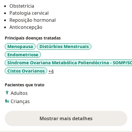
Ultrassonografia em Ginecologia e Obstetrpicia pela
Obstetrícia
FATESA - Faculdade de Tecnologia em Saúde de
Patologia cervical
Ribeirão Preto/ SP.
Reposição hormonal
Anticoncepção
Principais doenças tratadas
Menopausa
Distúrbios Menstruais
Endometriose
Síndrome Ovariana Metabólica Poliendócrina - SOMP/S
a11y_sr_more_diseases
Cistos Ovarianos
+4
Pacientes que trato
Adultos
Crianças
Mostrar mais detalhes
sobre a experiência