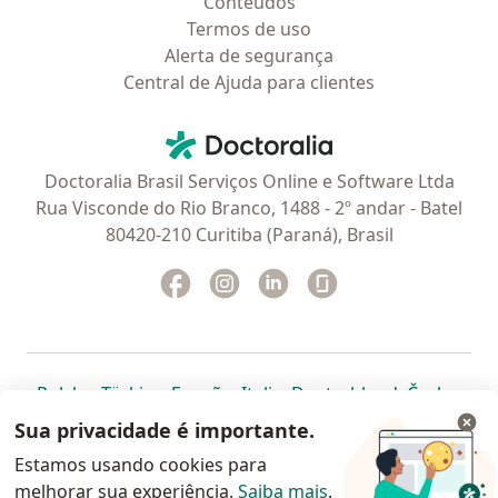
Conteúdos
Termos de uso
Alerta de segurança
Central de Ajuda para clientes
Contato
Doctoralia - Homepage
Doctoralia Brasil Serviços Online e Software Ltda
Rua Visconde do Rio Branco, 1488 - 2º andar - Batel
80420-210 Curitiba (Paraná), Brasil
Facebook
abre num novo separador
Instagram
abre num novo separador
Linkedin
abre num novo separad
Glassdoor
abre num novo se
abre num novo separador
abre num novo separador
abre num novo separador
abre num novo separado
abre num n
abre
Polska
,
Türkiye
,
España
,
Italia
,
Deutschland
,
Česko
,
abre num novo separador
abre num novo separador
abre num novo separador
abre num novo separa
abre num no
abre n
Portugal
,
México
,
Chile
,
Brasil
,
Argentina
,
Perú
,
Sua privacidade é importante.
abre num novo separad
Colombia
Estamos usando cookies para
melhorar sua experiência.
www.doctoralia.com.br © 2026 - Agende agora sua
Saiba mais
.