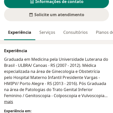
Informações de contato
Solicite um atendimento
Experiência
Serviços
Consultórios
Planos d
Experiência
Graduada em Medicina pela Universidade Luterana do
Brasil - ULBRA/ Canoas - RS (2007 - 2012). Médica
especializada na área de Ginecologia e Obstetrícia
pelo Hospital Materno Infantil Presidente Vargas -
HMIPV/ Porto Alegre - RS (2013 - 2016). Pós Graduada
na área de Patologias do Trato Genital Inferior
Feminino / Genitoscopia - Colposcopia e Vulvoscopia
Sobre mim
pela FATESA - Faculdade de Tecnologia em Saúde de
mais
Ribeirão Preto/ SP. Pós Graduanda em
Experiência em: