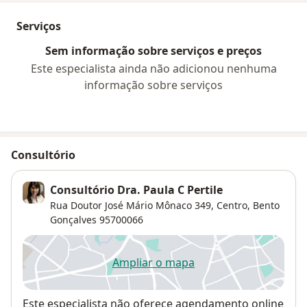
Serviços
Sem informação sobre serviços e preços
Este especialista ainda não adicionou nenhuma
informação sobre serviços
Consultório
Consultório Dra. Paula C Pertile
Rua Doutor José Mário Mônaco 349,
Centro
,
Bento
Gonçalves
95700066
Ampliar o mapa
abre num novo separador
Disponibilidade
Este especialista não oferece agendamento online