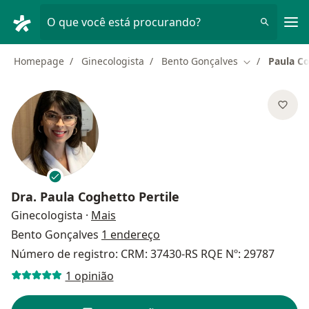
Men
O que você está procurando?
Homepage
Ginecologista
Bento Gonçalves
Paula Co
Mudar de cid
Dra.
Paula Coghetto Pertile
sobre as especializações
Ginecologista
·
Mais
Bento Gonçalves
1 endereço
Número de registro: CRM: 37430-RS RQE Nº: 29787
1 opinião