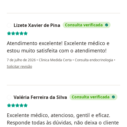
Lizete Xavier de Pina
Consulta verificada
L
Atendimento excelente! Excelente médico e
estou muito satisfeita com o atendimento!
7 de julho de 2026
•
Clinica Medida Certa
•
Consulta endocrinologia
•
na opinião do utilizador Lizete Xavier de Pina
Solicitar revisão
Valéria Ferreira da Silva
Consulta verificada
V
Excelente médico, atencioso, gentil e eficaz.
Responde todas às dúvidas, não deixa o cliente