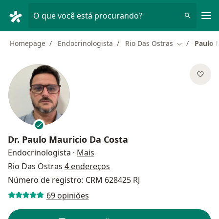
Men
O que você está procurando?
Homepage
Endocrinologista
Rio Das Ostras
Paulo 
Mudar de ci
Dr.
Paulo Mauricio Da Costa
sobre as especializações
Endocrinologista
·
Mais
Rio Das Ostras
4 endereços
Número de registro: CRM 628425 RJ
69 opiniões