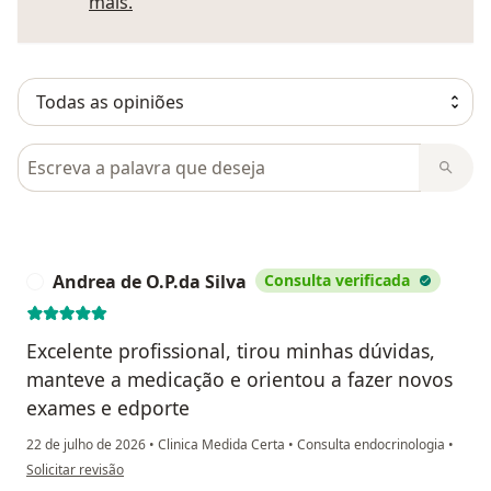
Saber mais sobre pareceres
mais.
Pesquisar em opiniões
Andrea de O.P.da Silva
Consulta verificada
A
Excelente profissional, tirou minhas dúvidas,
manteve a medicação e orientou a fazer novos
exames e edporte
22 de julho de 2026
•
Clinica Medida Certa
•
Consulta endocrinologia
•
na opinião do utilizador Andrea de O.P.da Silva
Solicitar revisão