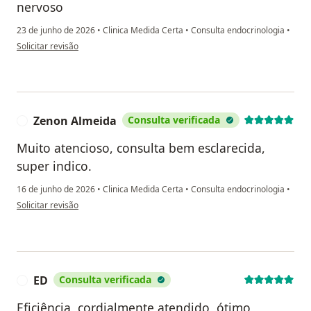
nervoso
23 de junho de 2026
•
Clinica Medida Certa
•
Consulta endocrinologia
•
na opinião do utilizador Valéria Ferreira da Silva
Solicitar revisão
Zenon Almeida
Consulta verificada
Z
Muito atencioso, consulta bem esclarecida,
super indico.
16 de junho de 2026
•
Clinica Medida Certa
•
Consulta endocrinologia
•
na opinião do utilizador Zenon Almeida
Solicitar revisão
ED
Consulta verificada
E
Eficiência, cordialmente atendido, ótimo