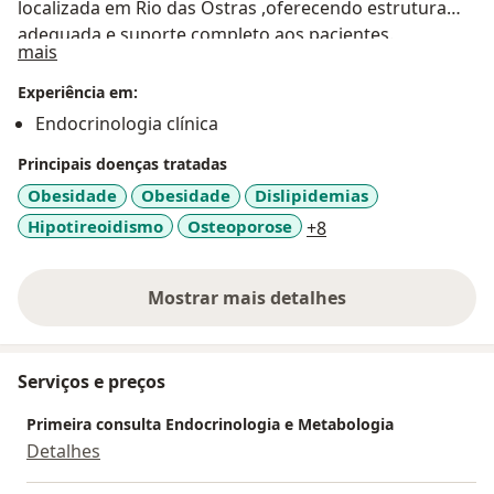
localizada em Rio das Ostras ,oferecendo estrutura
adequada e suporte completo aos pacientes.
Sobre mim
mais
Seu principal diferencial está na condução de
consultas humanizadas, com escuta ativa, avaliação
Experiência em:
criteriosa e plano terapêutico individualizado,
Endocrinologia clínica
priorizando segurança, clareza nas orientações e
Principais doenças tratadas
acompanhamento contínuo dos casos.
Obesidade
Obesidade
Dislipidemias
a11y_sr_more_disea
Hipotireoidismo
Osteoporose
+8
Mostrar mais detalhes
sobre a experiência
Serviços e preços
Primeira consulta Endocrinologia e Metabologia
Detalhes