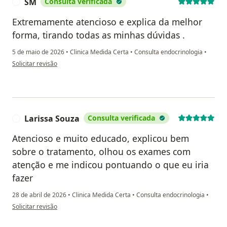
SM
Consulta verificada
S
Extremamente atencioso e explica da melhor
forma, tirando todas as minhas dúvidas .
5 de maio de 2026
•
Clinica Medida Certa
•
Consulta endocrinologia
•
na opinião do utilizador SM
Solicitar revisão
Larissa Souza
Consulta verificada
L
Atencioso e muito educado, explicou bem
sobre o tratamento, olhou os exames com
atenção e me indicou pontuando o que eu iria
fazer
28 de abril de 2026
•
Clinica Medida Certa
•
Consulta endocrinologia
•
na opinião do utilizador Larissa Souza
Solicitar revisão