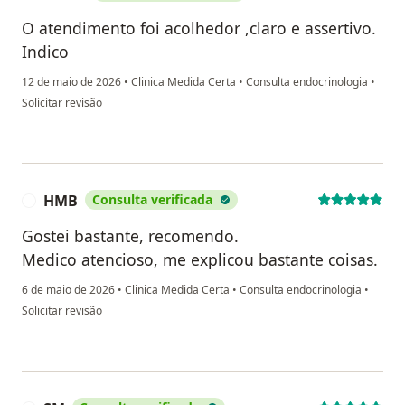
O atendimento foi acolhedor ,claro e assertivo.
Indico
12 de maio de 2026
•
Clinica Medida Certa
•
Consulta endocrinologia
•
na opinião do utilizador D.mM
Solicitar revisão
HMB
Consulta verificada
H
Gostei bastante, recomendo.
Medico atencioso, me explicou bastante coisas.
6 de maio de 2026
•
Clinica Medida Certa
•
Consulta endocrinologia
•
na opinião do utilizador HMB
Solicitar revisão