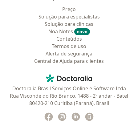
Preço
Solução para especialistas
Solução para clinicas
Noa Notes
novo
Conteúdos
Termos de uso
Alerta de segurança
Central de Ajuda para clientes
Contato
Doctoralia - Homepage
Doctoralia Brasil Serviços Online e Software Ltda
Rua Visconde do Rio Branco, 1488 - 2º andar - Batel
80420-210 Curitiba (Paraná), Brasil
Facebook
abre num novo separador
Instagram
abre num novo separador
Linkedin
abre num novo separad
Glassdoor
abre num novo se