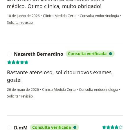
médico. Otimo clínica, muito obrigado!
10 de junho de 2026
•
Clinica Medida Certa
•
Consulta endocrinologia
•
na opinião do utilizador ED
Solicitar revisão
Nazareth Bernardino
Consulta verificada
N
Bastante atensioso, solicitou novos exames,
gostei
26 de maio de 2026
•
Clinica Medida Certa
•
Consulta endocrinologia
•
na opinião do utilizador Nazareth Bernardino
Solicitar revisão
D.mM
Consulta verificada
D