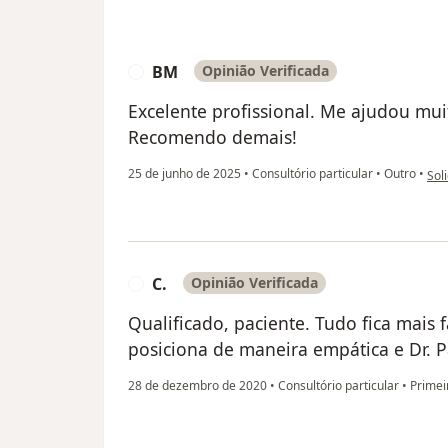
BM
Opinião Verificada
B
Excelente profissional. Me ajudou mui
Recomendo demais!
na 
25 de junho de 2025
•
Consultório particular
•
Outro
•
Soli
C.
Opinião Verificada
C
Qualificado, paciente. Tudo fica mais 
posiciona de maneira empática e Dr. P
28 de dezembro de 2020
•
Consultório particular
•
Primeir