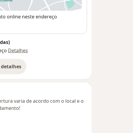
re num novo separador
nto online neste endereço
das)
eço
Detalhes
 detalhes
bre o endereço
rtura varia de acordo com o local e o
ndamento!