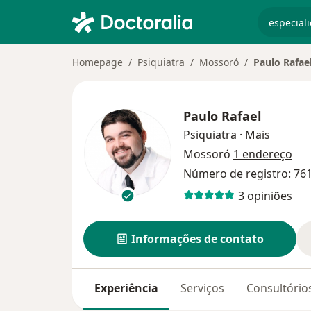
especiali
Homepage
Psiquiatra
Mossoró
Paulo Rafae
Paulo Rafael
sobre a
Psiquiatra
·
Mais
Mossoró
1 endereço
Número de registro: 76
3 opiniões
Informações de contato
Experiência
Serviços
Consultório