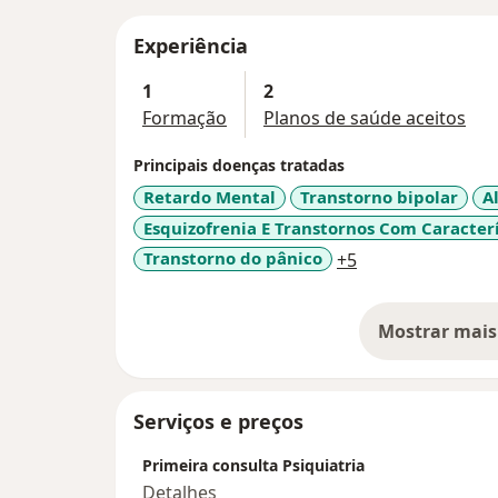
Experiência
1
2
Formação
Planos de saúde aceitos
Principais doenças tratadas
Retardo Mental
Transtorno bipolar
A
Esquizofrenia E Transtornos Com Caracterí
a11y_sr_more_di
Transtorno do pânico
+5
Mostrar mais
so
Serviços e preços
Primeira consulta Psiquiatria
Detalhes