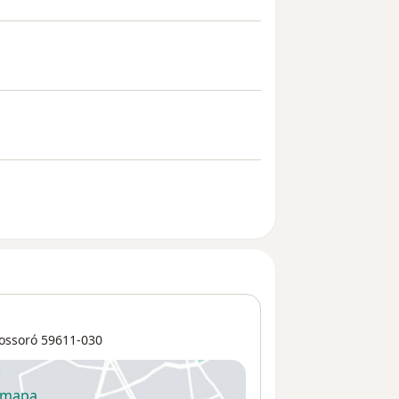
ossoró
59611-030
 mapa