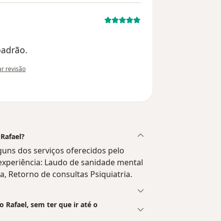
padrão.
ião do utilizador Sua conta foi excluída
ar revisão
 Rafael?
guns dos serviços oferecidos pelo
a experiência: Laudo de sanidade mental
a, Retorno de consultas Psiquiatria.
Rafael, sem ter que ir até o