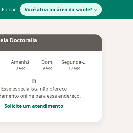
Entrar
Você atua na área da saúde?
ela Doctoralia
Amanhã
Dom,
Segunda-feira
Ter,
Qu
8 Ago
9 Ago
10 Ago
11 Ago
12 Ag
Esse especialista não oferece
amento online para esse endereço.
Solicite um atendimento