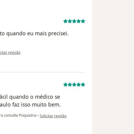
to quando eu mais precisei.
opinião do utilizador BM
citar revisão
fácil quando o médico se
aulo faz isso muito bem.
na opinião do utilizador C.
a consulta Psiquiatria
•
Solicitar revisão