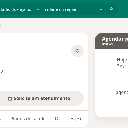
dade, doença ou nome
cidade ou região
l
Agendar p
Inativo
s especializações
Hoje
7 Ago
12
agend
Solicite um atendimento
s
Planos de saúde
Opiniões (3)