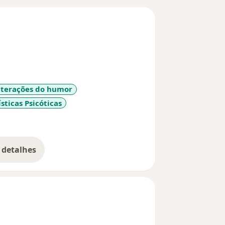
lterações do humor
sticas Psicóticas
seases
 detalhes
bre a experiência