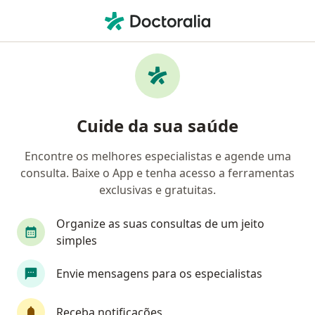
Men
Pediatra • Belo Horizonte, Minas Gerais MG
Filtros
Convênio:
Postal Saúde
Pediatras Postal Saúde em Belo Horizonte
Cuide da sua saúde
Encontre os melhores especialistas e agende uma
consulta. Baixe o App e tenha acesso a ferramentas
exclusivas e gratuitas.
Organize as suas consultas de um jeito
simples
First Class
Envie mensagens para os especialistas
Dra. Juliana Cristina Leite
·
Mais
Pediatra
Receba notificações
78 opiniões