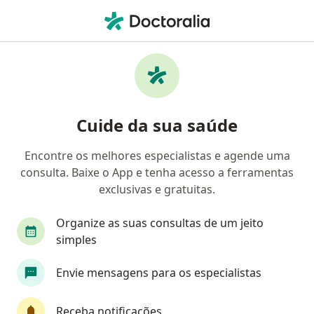
Men
Pediatra • João Pessoa, Paraíba PB
Filtros
Convênio:
Geap Saúde
Pediatras Geap Saúde em João Pessoa
Cuide da sua saúde
Encontre os melhores especialistas e agende uma
consulta. Baixe o App e tenha acesso a ferramentas
exclusivas e gratuitas.
Organize as suas consultas de um jeito
simples
Dr. Roberto Lacerda
Envie mensagens para os especialistas
·
Mais
Pediatra, Alergista
45 opiniões
Receba notificações