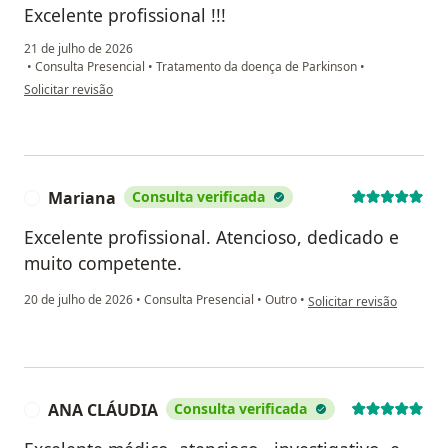
Excelente profissional !!!
21 de julho de 2026
•
Consulta Presencial
•
Tratamento da doença de Parkinson
•
na opinião do utilizador M D
Solicitar revisão
Mariana
Consulta verificada
M
Excelente profissional. Atencioso, dedicado e
muito competente.
na opinião do utilizador 
20 de julho de 2026
•
Consulta Presencial
•
Outro
•
Solicitar revisão
ANA CLÁUDIA
Consulta verificada
A