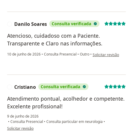
Danilo Soares
Consulta verificada
D
Atencioso, cuidadoso com a Paciente.
Transparente e Claro nas informações.
na opinião do utilizador
10 de junho de 2026
•
Consulta Presencial
•
Outro
•
Solicitar revisão
Cristiano
Consulta verificada
C
Atendimento pontual, acolhedor e competente.
Excelente profissional!
9 de junho de 2026
•
Consulta Presencial
•
Consulta particular em neurologia
•
na opinião do utilizador Cristiano
Solicitar revisão