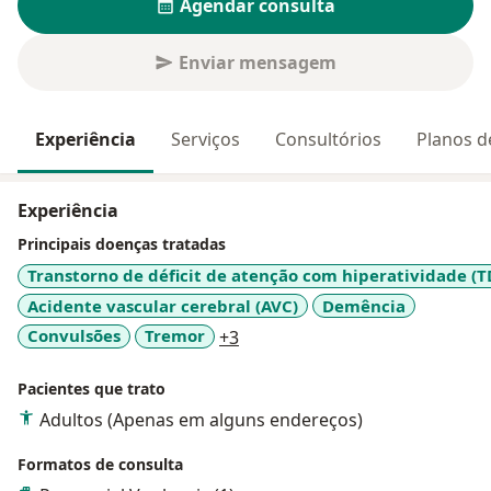
Agendar consulta
Enviar mensagem
Experiência
Serviços
Consultórios
Planos d
Experiência
Principais doenças tratadas
Transtorno de déficit de atenção com hiperatividade (
Acidente vascular cerebral (AVC)
Demência
a11y_sr_more_diseases
Convulsões
Tremor
+3
Pacientes que trato
Adultos (Apenas em alguns endereços)
Formatos de consulta