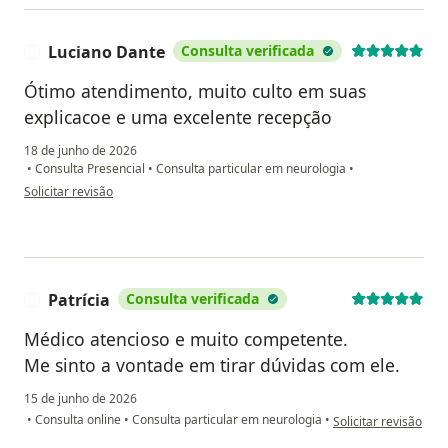
Luciano Dante
Consulta verificada
L
Ótimo atendimento, muito culto em suas
explicacoe e uma excelente recepção
18 de junho de 2026
•
Consulta Presencial
•
Consulta particular em neurologia
•
na opinião do utilizador Luciano Dante
Solicitar revisão
Patrícia
Consulta verificada
P
Médico atencioso e muito competente.
Me sinto a vontade em tirar dúvidas com ele.
15 de junho de 2026
na opinião do utiliza
•
Consulta online
•
Consulta particular em neurologia
•
Solicitar revisão