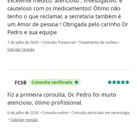
Excelente médico, atencioso , investigativo, e
cauteloso com os medicamentos! Ótimo não
tenho o que reclamar, a secretaria também é
um Amor de pessoa ! Obrigada pelo carinho Dr
Pedro e sua equipe
7 de julho de 2026
•
Consulta Presencial
•
Tratamento da insônia
•
na opinião do utilizador ANA CLÁUDIA
Solicitar revisão
FCSB
Consulta verificada
F
Fiz a primeira consulta, Dr. Pedro foi muito
atencioso, ótimo profissional.
6 de julho de 2026
•
Consulta online
•
Consulta particular em neurologia
na opinião do utilizador FCSB
•
Solicitar revisão