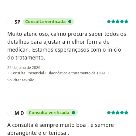
SP
Consulta verificada
S
Muito atencioso, calmo procura saber todos os
detalhes para ajustar a melhor forma de
medicar . Estamos esperançosos com o inicio
do tratamento.
22 de julho de 2026
•
Consulta Presencial
•
Diagnóstico e tratamento de TDAH
•
na opinião do utilizador SP
Solicitar revisão
M D
Consulta verificada
M
A consulta é sempre muito boa , é sempre
abrangente e criteriosa .