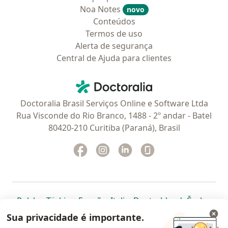
Noa Notes
novo
Conteúdos
Termos de uso
Alerta de segurança
Central de Ajuda para clientes
Contato
Doctoralia - Homepage
Doctoralia Brasil Serviços Online e Software Ltda
Rua Visconde do Rio Branco, 1488 - 2º andar - Batel
80420-210 Curitiba (Paraná), Brasil
Facebook
abre num novo separador
Instagram
abre num novo separador
Linkedin
abre num novo separad
Glassdoor
abre num novo se
abre num novo separador
abre num novo separador
abre num novo separador
abre num novo separado
abre num n
abre
Polska
,
Türkiye
,
España
,
Italia
,
Deutschland
,
Česko
,
abre num novo separador
abre num novo separador
abre num novo separador
abre num novo separa
abre num no
abre n
Portugal
,
México
,
Chile
,
Brasil
,
Argentina
,
Perú
,
Sua privacidade é importante.
abre num novo separad
Colombia