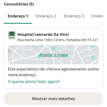
Consultórios (5)
Endereço 1
Endereço 2
Endereço 3
Endereç
Hospital Leonardo Da Vinci
Rua Rocha Lima 1563,
Centro
,
Fortaleza
60115-221
Ampliar o mapa
abre num novo separador
Disponibilidade
Este especialista não oferece agendamento online
neste endereço
O que eu posso fazer agora?
Mostrar mais detalhes
sobre o endereço