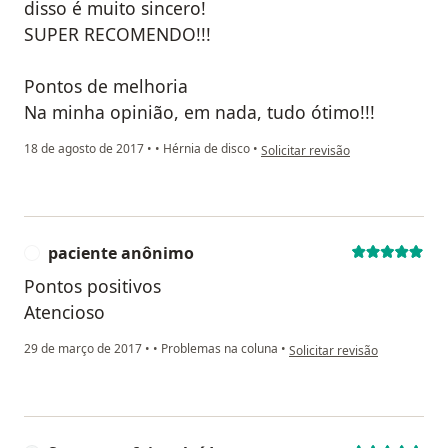
disso é muito sincero!
SUPER RECOMENDO!!!
Pontos de melhoria
Na minha opinião, em nada, tudo ótimo!!!
na opinião do utilizador Sua conta
18 de agosto de 2017
•
•
Hérnia de disco
•
Solicitar revisão
paciente anônimo
P
Pontos positivos
Atencioso
na opinião do utilizador pac
29 de março de 2017
•
•
Problemas na coluna
•
Solicitar revisão