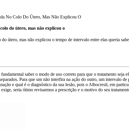
rida No Colo Do Útero, Mas Não Explicou O
 colo do útero, mas não explicou o
o do útero, mas não explicou o tempo de intervalo entre elas queria sab
undamental saber o modo de uso correto para que o tratamento seja ef
s separados. Para que um não interfira na ação do outro, um intervalo 
ação e qual é o diagnóstico da sua lesão, pois o Albocresil, em partic
exige, seria ótimo revisarmos a prescrição e o motivo do seu tratamen