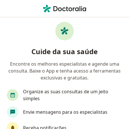
Men
Pneumologista • Guará, Distrito Federal DF
Filtros
Convênio
Mapa
Pneumologistas em Guará
Cuide da sua saúde
Encontre os melhores especialistas e agende uma
Qual é o seu convênio?
consulta. Baixe o App e tenha acesso a ferramentas
EMBRATEL
exclusivas e gratuitas.
Organize as suas consultas de um jeito
simples
Envie mensagens para os especialistas
Receba notificações