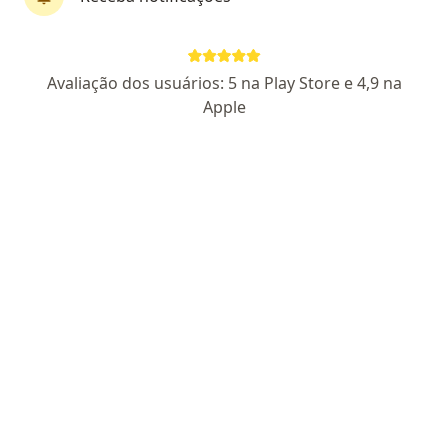
Dr. Ronaldo Almeida
·
Mais
Pneumologista
Avaliação dos usuários: 5 na Play Store e 4,9 na
168 opiniões
Apple
CRM DF 6168
RQE Nº: 2209
Pacientes fiéis
SEPS SHIGS 714/914 Ed Talento 29 - Asa Sul, Brasília, Brasília
•
Mapa
Clinar Pneumologia
Consulta Pneumologia
a partir de r$ 400
Esse especialista não oferece agendamento online para esse endereço.
Solicite um atendimento