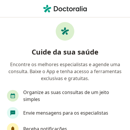
Men
Pneumologista • Porto Alegre, Rio Grande do Sul RS
Filtros
Convênio:
Petrobrás
Pneumologistas Petrobrás em Porto Alegre
Cuide da sua saúde
Encontre os melhores especialistas e agende uma
consulta. Baixe o App e tenha acesso a ferramentas
exclusivas e gratuitas.
Organize as suas consultas de um jeito
simples
Dra. Caroline Freiesleben
Envie mensagens para os especialistas
Pneumologista
91 opiniões
Receba notificações