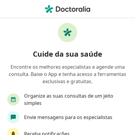
Men
O que você está procurando?
Homepage
Cardiologista
Florianópolis
Polianny Ro
Mudar de cidade
Cuide da sua saúde
Encontre os melhores especialistas e agende uma
consulta. Baixe o App e tenha acesso a ferramentas
exclusivas e gratuitas.
Dra.
Polianny Rocha Brandao de Andrade
sobre as especializações
Cardiologista
·
Mais
Organize as suas consultas de um jeito
Florianópolis
2 endereços
simples
Número de registro: CRM SC 29418, RQE 19568
Envie mensagens para os especialistas
119 opiniões
Receba notificações